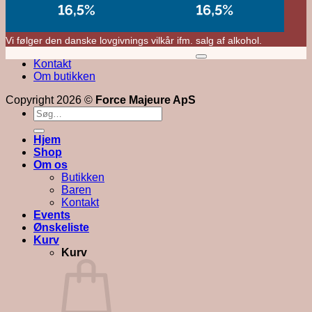
Vi følger den danske lovgivnings vilkår ifm. salg af alkohol.
M
Kontakt
V
Om butikken
Copyright 2026 ©
Force Majeure ApS
Søg
efter:
Hjem
Shop
Om os
Butikken
Baren
Kontakt
Events
Ønskeliste
Kurv
Kurv