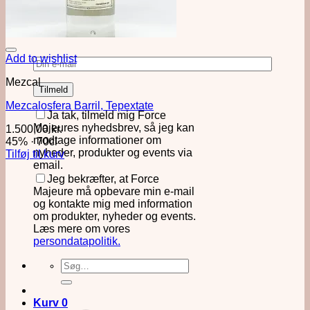
at holde dig opdateret på nye
produkter og events
Add to wishlist
Mezcal
Mezcalosfera Barril, Tepextate
Ja tak, tilmeld mig Force
Majeures nyhedsbrev, så jeg kan
1.500,00
kr.
modtage informationer om
45%
·
70cl
nyheder, produkter og events via
Tilføj til kurv
email.
Jeg bekræfter, at Force
Majeure må opbevare min e-mail
og kontakte mig med information
om produkter, nyheder og events.
Læs mere om vores
persondatapolitik.
Søg
efter:
Kurv
0