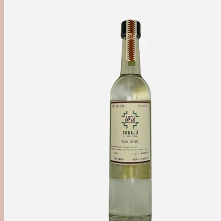
'Out of Category'
Agave
Mezcal
Tequila
Raicilla
Andet Agave
Sukkerrør
Alle Rom
Sød Rom
Tør Rom
Funky Rom
Frugt
Vermouth
Frugtvin
Calvados & Æbler
Pisco & Grappa
Cognac & Armagnac
Andet godt
Absint & Pastis