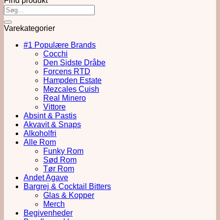
Find produkt
Varekategorier
#1 Populære Brands
Cocchi
Den Sidste Dråbe
Forcens RTD
Hampden Estate
Mezcales Cuish
Real Minero
Vittore
Absint & Pastis
Akvavit & Snaps
Alkoholfri
Alle Rom
Funky Rom
Sød Rom
Tør Rom
Andet Agave
Bargrej & Cocktail Bitters
Glas & Kopper
Merch
Begivenheder