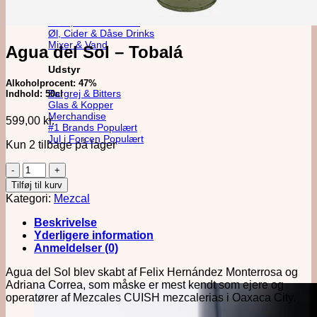
Alkoholfri
Likør, Bitter & Amaro
Øl, Cider & Dåse Drinks
Mixer & Vand
Agua del Sol – Tobalá
Udstyr
Alkoholprocent: 47%
Bargrej & Bitters
Indhold: 50cl
Glas & Kopper
Merchandise
599,00
kr.
#1 Brands
Jul i Forcen
Kun 2 tilbage på lager
Agua
del
Tilføj til kurv
Sol
Kategori:
Mezcal
-
Tobalá
Beskrivelse
antal
Yderligere information
Anmeldelser (0)
Agua del Sol blev skabt af Felix Hernández Monterrosa og
Adriana Correa, som måske er mest kendt som ejere og
operatører af Mezcales CUISH mezcalerias i Oaxaca City.