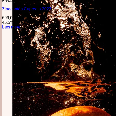
Mezcal
Zinacantán Cupreata 2023
699,00
kr.
45,5%
·
50cl
Læs mere