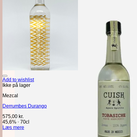
Add to wishlist
Ikke på lager
Mezcal
Derrumbes Durango
575,00
kr.
45,6%
·
70cl
Læs mere