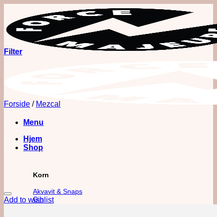
Fortsæt
til
indhold
Filter
Forside
/
Mezcal
Menu
Hjem
Shop
Korn
Akvavit & Snaps
Gin
Add to wishlist
Vodka
Whisk(e)y