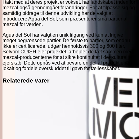
I takt med at deres projekt er vokset, har landskabet inden for
mezcal også gennemgået forandringer. For at tilpasse sig og
samtidig bidrage til denne udvikling har de valgt at
introducere Agua del Sol, som præsenterer små partier af
mezcal for verden.
Agua del Sol har valgt en unik tilgang ved kun at frigive
meget begrænsede partier. De første to partier, som endnu
ikke er certificerede, udgør henholdsvis 300 og 600 liter.
Selvom CUISH ejer projektet, arbejder de tæt sammen med
mezcal-producenterne for at sikre kontinuitet i det kulturelle
ejerskab. Dette opnås ved at bevare en del af produktionen
lokalt og fordele overskuddet til gavn for fællesskabet.
Relaterede varer