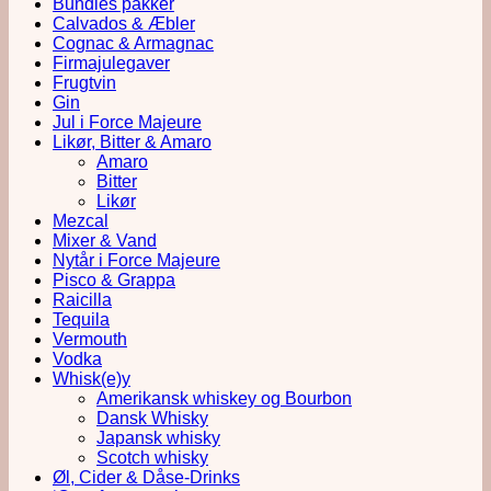
Bundles pakker
Calvados & Æbler
Cognac & Armagnac
Firmajulegaver
Frugtvin
Gin
Jul i Force Majeure
Likør, Bitter & Amaro
Amaro
Bitter
Likør
Mezcal
Mixer & Vand
Nytår i Force Majeure
Pisco & Grappa
Raicilla
Tequila
Vermouth
Vodka
Whisk(e)y
Amerikansk whiskey og Bourbon
Dansk Whisky
Japansk whisky
Scotch whisky
Øl, Cider & Dåse-Drinks