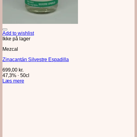
Add to wishlist
Ikke på lager
Mezcal
Zinacantán Silvestre Espadilla
699,00
kr.
47,3%
·
50cl
Læs mere