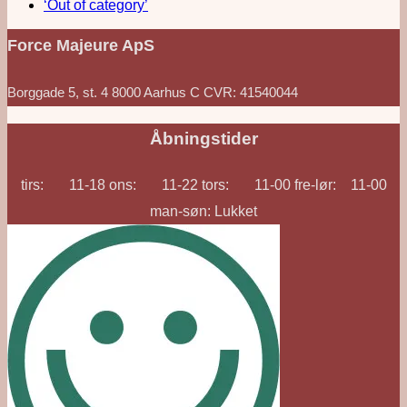
‘Out of category’
Force Majeure ApS
Borggade 5, st. 4 8000 Aarhus C CVR: 41540044
Åbningstider
tirs: 11-18 ons: 11-22 tors: 11-00 fre-lør: 11-00
man-søn: Lukket