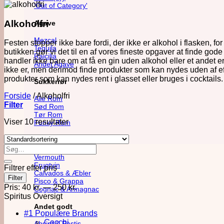
'Out of Category'
Alkoholfri
Agave
Mezcal
Festen stopper ikke bare fordi, der ikke er alkohol i flasken, fo
Tequila
butikken gør vi det til en af vores fineste opgaver at finde gode
Raicilla
handler ikke bare om at få en gin uden alkohol eller et andet e
Andet Agave
ikke er, men derimod finde produkter som kan nydes uden af eff
produkter som kan nydes rent i glasset eller bruges i cocktails.
Sukkerrør
Forside
/
Alkoholfri
Alle Rom
Filter
Sød Rom
Tør Rom
Viser 10 resultater
Funky Rom
Frugt
Søg
efter:
Vermouth
Frugtvin
Filtrer efter pris
Calvados & Æbler
Mindste
Højeste
Filter
Pisco & Grappa
pris
pris
Pris:
40 kr.
—
250 kr.
Cognac & Armagnac
Spiritus Oversigt
Andet godt
#1 Populære Brands
Cocchi
Absint & Pastis