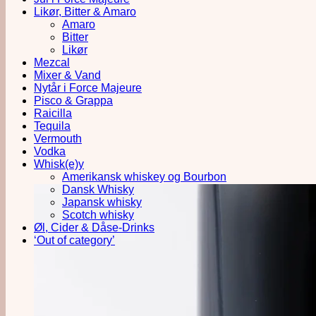
Likør, Bitter & Amaro
Amaro
Bitter
Likør
Mezcal
Mixer & Vand
Nytår i Force Majeure
Pisco & Grappa
Raicilla
Tequila
Vermouth
Vodka
Whisk(e)y
Amerikansk whiskey og Bourbon
Dansk Whisky
Japansk whisky
Scotch whisky
Øl, Cider & Dåse-Drinks
‘Out of category’