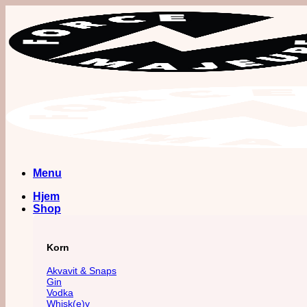
Fortsæt
til
indhold
Menu
Hjem
Shop
Korn
Akvavit & Snaps
Gin
Vodka
Whisk(e)y