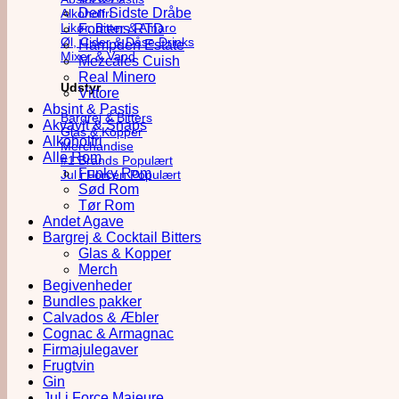
Den Sidste Dråbe
Alkoholfri
Likør, Bitter & Amaro
Forcens RTD
Øl, Cider & Dåse Drinks
Hampden Estate
Mixer & Vand
Mezcales Cuish
Real Minero
Udstyr
Vittore
Absint & Pastis
Bargrej & Bitters
Akvavit & Snaps
Glas & Kopper
Alkoholfri
Merchandise
Alle Rom
#1 Brands
Funky Rom
Jul i Forcen
Sød Rom
Tør Rom
Andet Agave
Bargrej & Cocktail Bitters
Glas & Kopper
Merch
Begivenheder
Bundles pakker
Calvados & Æbler
Cognac & Armagnac
Firmajulegaver
Frugtvin
Gin
Jul i Force Majeure