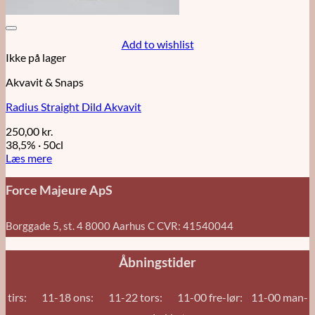
Add to wishlist
Ikke på lager
Akvavit & Snaps
Radius Straight Dild Akvavit
250,00
kr.
38,5%
·
50cl
Læs mere
Force Majeure ApS
Borggade 5, st. 4 8000 Aarhus C CVR: 41540044
Åbningstider
tirs: 11-18 ons: 11-22 tors: 11-00 fre-lør: 11-00 man-