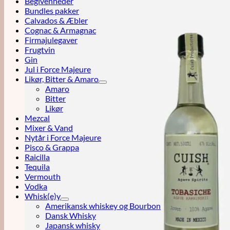
Begivenheder
Bundles pakker
Calvados & Æbler
Cognac & Armagnac
Firmajulegaver
Frugtvin
Gin
Jul i Force Majeure
Likør, Bitter & Amaro
Amaro
Bitter
Likør
Mezcal
Mixer & Vand
Nytår i Force Majeure
Pisco & Grappa
Raicilla
Tequila
Vermouth
Vodka
Whisk(e)y
Amerikansk whiskey og Bourbon
Dansk Whisky
Japansk whisky