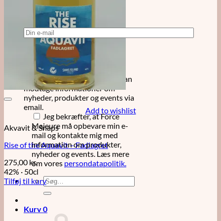
at holde dig opdateret på nye
produkter og events
Ja tak, tilmeld mig Force
Majeures nyhedsbrev, så jeg kan
modtage informationer om
nyheder, produkter og events via
email.
Add to wishlist
Jeg bekræfter, at Force
Majeure må opbevare min e-
Akvavit & Snaps
mail og kontakte mig med
information om produkter,
Rise of the Aquavit – Fadlagret
nyheder og events. Læs mere
275,00
kr.
om vores
persondatapolitik.
42%
·
50cl
Søg
Tilføj til kurv
efter:
Kurv
0