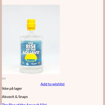
Add to wishlist
Ikke på lager
Akvavit & Snaps
The Rise of the Aquavit 50cl