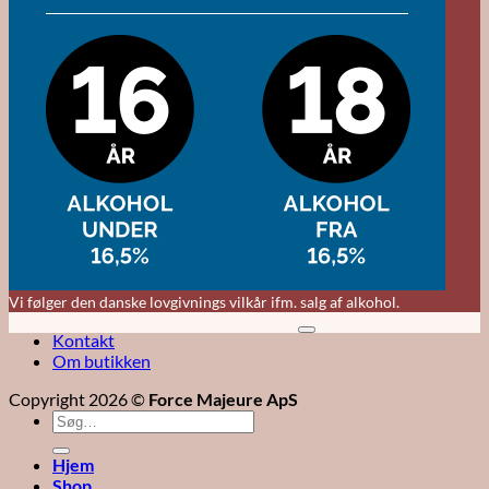
Vi følger den danske lovgivnings vilkår ifm. salg af alkohol.
M
Kontakt
V
Om butikken
Copyright 2026 ©
Force Majeure ApS
Søg
efter:
Hjem
Shop