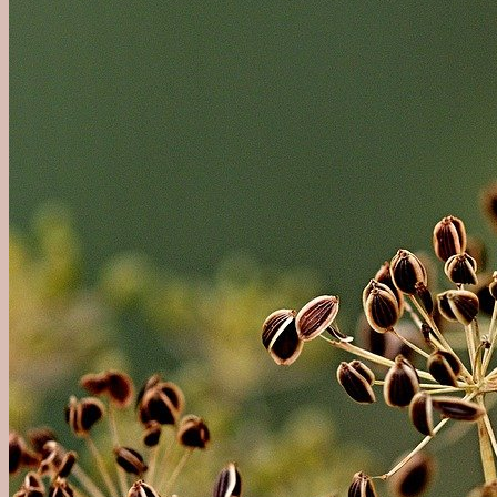
Agave
Mezcal
Tequila
Raicilla
Andet Agave
Sukkerrør
Alle Rom
Sød Rom
Tør Rom
Funky Rom
Frugt
Vermouth
Frugtvin
Calvados & Æbler
Pisco & Grappa
Cognac & Armagnac
Andet godt
Absint & Pastis