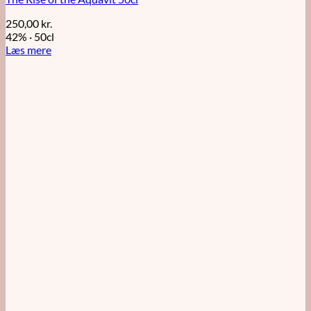
250,00
kr.
42%
·
50cl
Læs mere