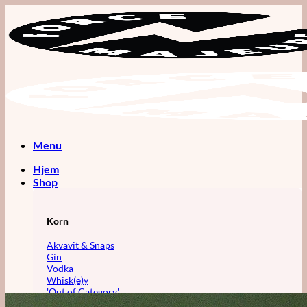
Fortsæt
til
indhold
Menu
Hjem
Shop
Korn
Akvavit & Snaps
Gin
Vodka
Whisk(e)y
'Out of Category'