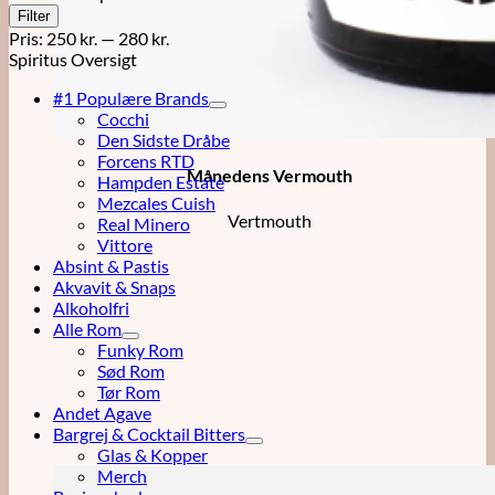
Mindste
Højeste
Filter
pris
pris
Pris:
250 kr.
—
280 kr.
Spiritus Oversigt
#1 Populære Brands
Cocchi
Den Sidste Dråbe
Forcens RTD
Månedens Vermouth
Hampden Estate
Mezcales Cuish
Vertmouth
Real Minero
Vittore
Absint & Pastis
Akvavit & Snaps
Alkoholfri
Alle Rom
Funky Rom
Sød Rom
Tør Rom
Andet Agave
Bargrej & Cocktail Bitters
Glas & Kopper
Merch