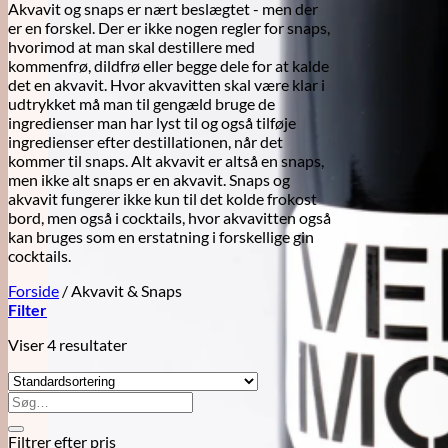
Akvavit og snaps er nært beslægtet - men der
er en forskel. Der er ikke nogen regler for snaps,
hvorimod at man skal destillere med
kommenfrø, dildfrø eller begge dele for at kalde
det en akvavit. Hvor akvavitten skal være klar i
udtrykket må man til gengæld bruge de
ingredienser man har lyst til og også tilføje
ingredienser efter destillationen, når det
kommer til snaps. Alt akvavit er altså en snaps,
men ikke alt snaps er en akvavit. Snaps og
akvavit fungerer ikke kun til det kolde frokost
bord, men også i cocktails, hvor akvavitten også
kan bruges som en erstatning i forskellige gin
cocktails.
Forside
/
Akvavit & Snaps
Filter
Viser 4 resultater
Søg
efter:
Filtrer efter pris