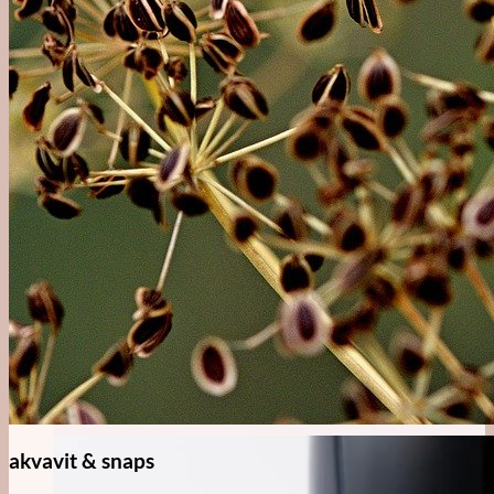
Alkoholfri
Likør, Bitter & Amaro
Øl, Cider & Dåse Drinks
Mixer & Vand
Udstyr
Bargrej & Bitters
Glas & Kopper
Merchandise
#1 Brands
Jul i Forcen
akvavit & snaps