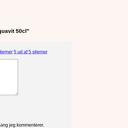
quavit 50cl”
tjerner
5 ud af 5 stjerner
gang jeg kommenterer.