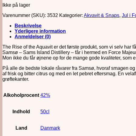
Ikke på lager
Varenummer (SKU):
3532
Kategorier:
Akvavit & Snaps
,
Jul i 
Beskrivelse
Yderligere information
Anmeldelser (0)
The Rise of the Aquavit er det første produkt, som vi selv har
Samsø – Sams Island Distillery – får i hermed en Force Majeure 
Mon ikke du får øjnene op for de mange gode kvaliteter, som 
På alle de bedste lokale råvarer fra Samsø, hvoraf smagen og d
af frisk og bitter citrus og med en let pebret eftersmag. En ve
grøftekanter.
Alkoholprocent
42%
Indhold
50cl
Land
Danmark