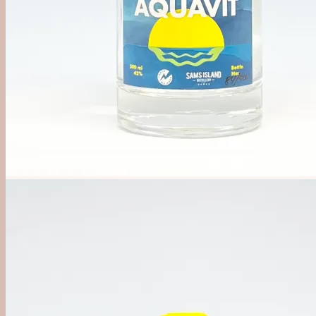
Alkoholfri
Likør, Bitter & Amaro
Øl, Cider & Dåse Drinks
Mixer & Vand
Udstyr
Bargrej & Bitters
Glas & Kopper
Merchandise
#1 Brands
Jul i Forcen