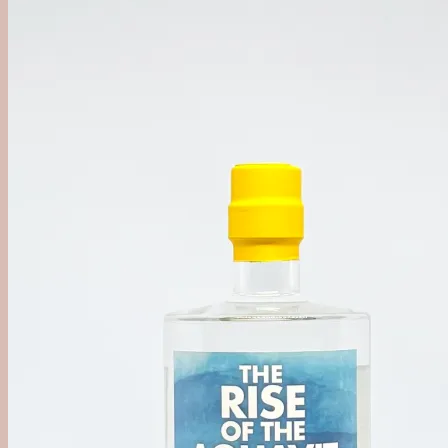
'Out of Category'
Agave
Mezcal
Tequila
Raicilla
Andet Agave
Sukkerrør
Alle Rom
Sød Rom
Tør Rom
Funky Rom
Frugt
Vermouth
Frugtvin
Calvados & Æbler
Pisco & Grappa
Cognac & Armagnac
Andet godt
Absint & Pastis