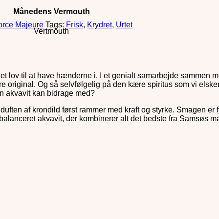
Månedens Vermouth
Force Majeure
Tags:
Frisk
,
Krydret
,
Urtet
Vertmouth
 fået lov til at have hænderne i. I et genialt samarbejde sammen
original. Og så selvfølgelig på den kære spiritus som vi elsker 
en akvavit kan bidrage med?
uften af krondild først rammer med kraft og styrke. Smagen er f
lafbalanceret akvavit, der kombinerer alt det bedste fra Samsøs m