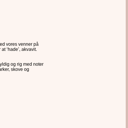
 med vores venner på
at ‘hade’, akvavit.
yldig og rig med noter
arker, skove og