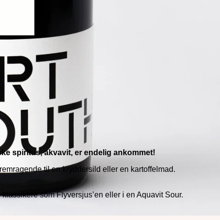
e spiritus, akvavit, er endelig ankommet!
fremragende til en kryddersild eller en kartoffelmad.
le klassikere som Flyversjus’en eller i en Aquavit Sour.