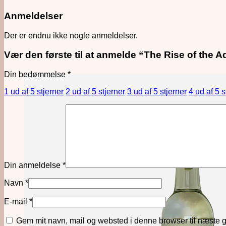
Anmeldelser
Der er endnu ikke nogle anmeldelser.
Vær den første til at anmelde “The Rise of the A
Din bedømmelse
*
1 ud af 5 stjerner
2 ud af 5 stjerner
3 ud af 5 stjerner
4 ud af 5 s
Din anmeldelse
*
Navn
*
E-mail
*
Gem mit navn, mail og websted i denne browser til næste 