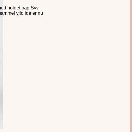
b med holdet bag Syv
gammel vild idé er nu