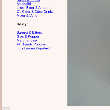
Alkoholfri
Likør, Bitter & Amaro
Øl, Cider & Dåse Drinks
Mixer & Vand
Udstyr
Bargrej & Bitters
Glas & Kopper
Merchandise
#1 Brands
Jul i Forcen