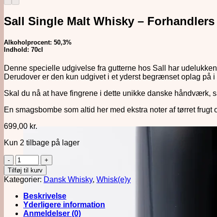
Sall Single Malt Whisky – Forhandlers
Alkoholprocent: 50,3%
Indhold: 70cl
Denne specielle udgivelse fra gutterne hos Sall har udelukken
Derudover er den kun udgivet i et yderst begrænset oplag på i a
Skal du nå at have fingrene i dette unikke danske håndværk, så 
En smagsbombe som altid her med ekstra noter af tørret frugt 
699,00
kr.
Kun 2 tilbage på lager
Sall
Single
Tilføj til kurv
Malt
Kategorier:
Dansk Whisky
,
Whisk(e)y
Whisky
-
Beskrivelse
Forhandlers
Yderligere information
Fad
Anmeldelser (0)