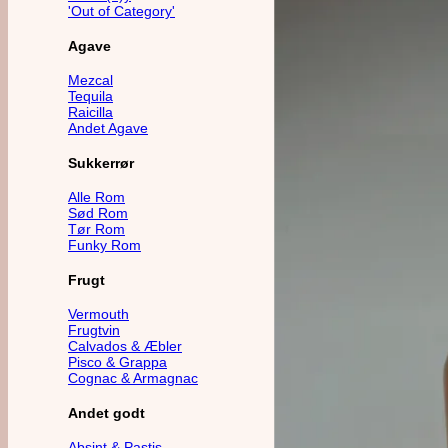
'Out of Category'
Agave
Mezcal
Tequila
Raicilla
Andet Agave
Sukkerrør
Alle Rom
Sød Rom
Tør Rom
Funky Rom
Frugt
Vermouth
Frugtvin
Calvados & Æbler
Pisco & Grappa
Cognac & Armagnac
Andet godt
Absint & Pastis