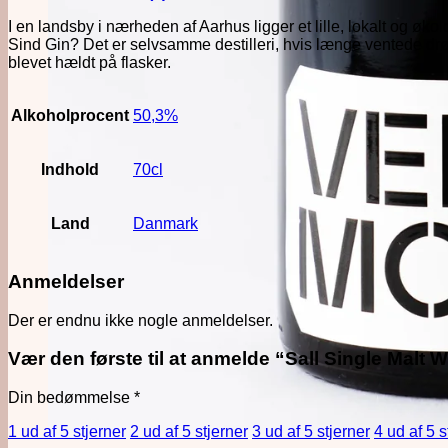
antal
I en landsby i nærheden af Aarhus ligger et lille, lokalt og øk
Sind Gin? Det er selvsamme destilleri, hvis længe ventede drø
blevet hældt på flasker.
Alkoholprocent
50,3%
Indhold
70cl
Land
Danmark
Anmeldelser
Der er endnu ikke nogle anmeldelser.
Vær den første til at anmelde “Sall Single Malt
Din bedømmelse
*
1 ud af 5 stjerner
2 ud af 5 stjerner
3 ud af 5 stjerner
4 ud af 5 s