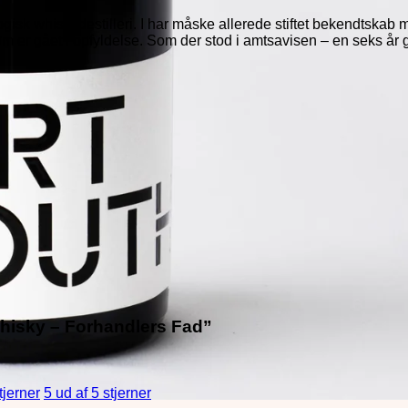
ologisk whiskydestilleri. I har måske allerede stiftet bekendtska
m er gået i opfyldelse. Som der stod i amtsavisen – en seks år 
 Whisky – Forhandlers Fad”
tjerner
5 ud af 5 stjerner