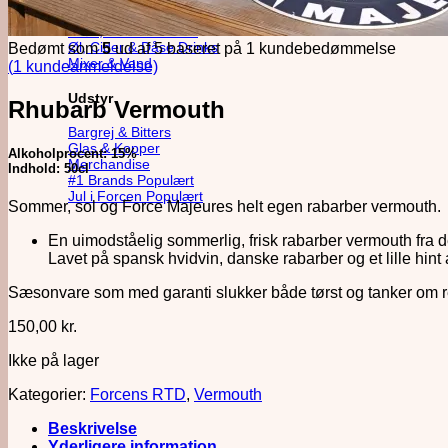
Alkoholfri
Likør, Bitter & Amaro
Øl, Cider & Dåse Drinks
Bedømt som
5
ud af 5 baseret på
1
kundebedømmelse
Mixer & Vand
(
1
kundeanmeldelse)
Udstyr
Rhubarb Vermouth
Bargrej & Bitters
Glas & Kopper
Alkoholprocent: 15%
Merchandise
Indhold: 50cl
#1 Brands
Jul i Forcen
Sommer, sol og Force Majeures helt egen rabarber vermouth.
En uimodståelig sommerlig, frisk rabarber vermouth fra d
Lavet på spansk hvidvin, danske rabarber og et lille hint af
Sæsonvare som med garanti slukker både tørst og tanker om 
150,00
kr.
Ikke på lager
Kategorier:
Forcens RTD
,
Vermouth
Beskrivelse
Yderligere information