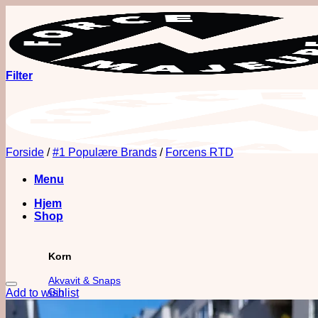
Fortsæt
til
indhold
Filter
Forside
/
#1 Populære Brands
/
Forcens RTD
Menu
Hjem
Shop
Korn
Akvavit & Snaps
Gin
Add to wishlist
Vodka
Whisk(e)y