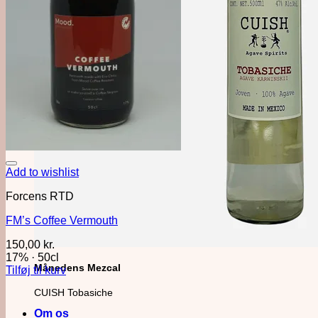
Add to wishlist
Forcens RTD
FM’s Coffee Vermouth
150,00
kr.
17%
·
50cl
Månedens Mezcal
Tilføj til kurv
CUISH Tobasiche
Om os