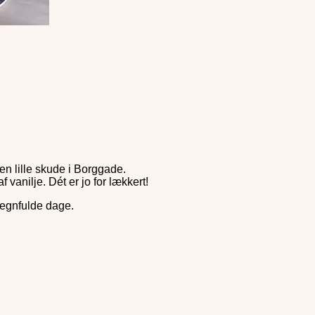
en lille skude i Borggade.
 vanilje. Dét er jo for lækkert!
regnfulde dage.