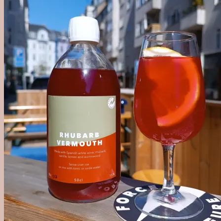
'Out of Category'
Agave
Mezcal
Tequila
Raicilla
Andet Agave
Sukkerrør
Alle Rom
Sød Rom
Tør Rom
Funky Rom
Frugt
Vermouth
Frugtvin
Calvados & Æbler
Pisco & Grappa
Cognac & Armagnac
Andet godt
Absint & Pastis