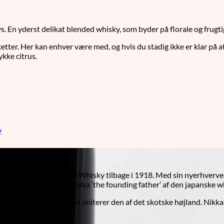
s. En yderst delikat blended whisky, som byder på florale og frugt
tter. Her kan enhver være med, og hvis du stadig ikke er klar på at 
kke citrus.
y
es og grundlagde Nikka Whisky tilbage i 1918. Med sin nyerhverve
rain whisky, blev Masataka ‘the founding father’ af den japanske 
unne whisky produktionen imiterer den af det skotske højland. Nikk
professionalisme.