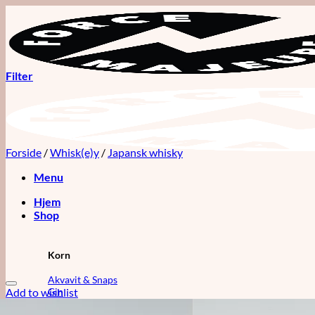
Fortsæt
til
indhold
Filter
Forside
/
Whisk(e)y
/
Japansk whisky
Menu
Hjem
Shop
Korn
Akvavit & Snaps
Add to wishlist
Gin
Vodka