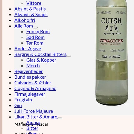
Vittore
Absint & Pastis
Akvavit & Snaps
Alkoholfri
Alle Rom
Funky Rom
Sød Rom
Tør Rom
Andet Agave
Bargrej & Cocktail Bitters
Glas & Kopper
Merch
Begivenheder
Bundles pakker
Calvados & Æbler
Cognac & Armagnac
Firmajulegaver
Frugtvin
Gin
Jul i Force Majeure
Likør, Bitter & Amaro
Amaro
Månedens Mezcal
Bitter
Likør