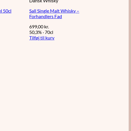
Dansk Whisky
l 50cl
Sall Single Malt Whisky –
Forhandlers Fad
699,00
kr.
50,3%
·
70cl
Tilføj til kurv