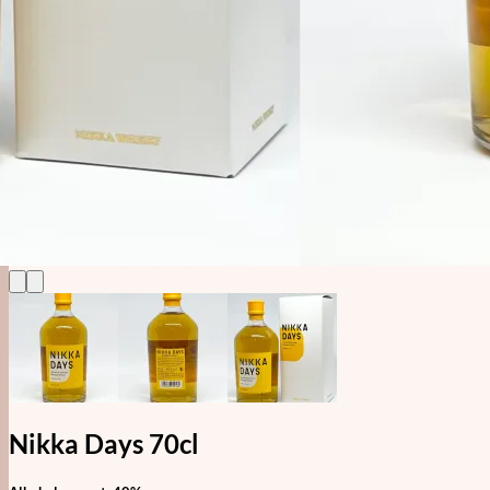
Absint & Pastis
Alkoholfri
Likør, Bitter & Amaro
Øl, Cider & Dåse Drinks
Mixer & Vand
Udstyr
Bargrej & Bitters
Glas & Kopper
Merchandise
#1 Brands
Jul i Forcen
Nikka Days 70cl