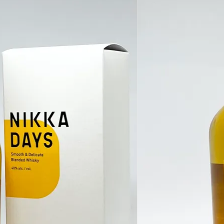
Whisk(e)y
'Out of Category'
Agave
Mezcal
Tequila
Raicilla
Andet Agave
Sukkerrør
Alle Rom
Sød Rom
Tør Rom
Funky Rom
Frugt
Vermouth
Frugtvin
Calvados & Æbler
Pisco & Grappa
Cognac & Armagnac
Andet godt