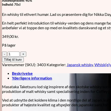
Alkoholprocent: 40%
Indhold: 70cl
En whisky til ethvert humør. Lad os præsentere dig for Nikka Day
En helt perfekt introduktion til whisky-verden og dens mange face
anbefaler vi at toppe den op med en kvalitets danskvand og et sty
349,00
kr.
På lager
Nikka
Days
Tilføj til kurv
70cl
Varenummer (SKU):
3403
Kategorier:
Japansk whisky
,
Whisk(e)
antal
Beskrivelse
Yderligere information
Masataka Taketsuru lod sig inspirere af den skotske whisky succ
produktion af malt whisky samt specialisering inden for Coffey g
Ved at udnytte det koldere klima i den nordlige del af Japan, k
produkter af højeste kvalitet og afspejler den japanske sans for 