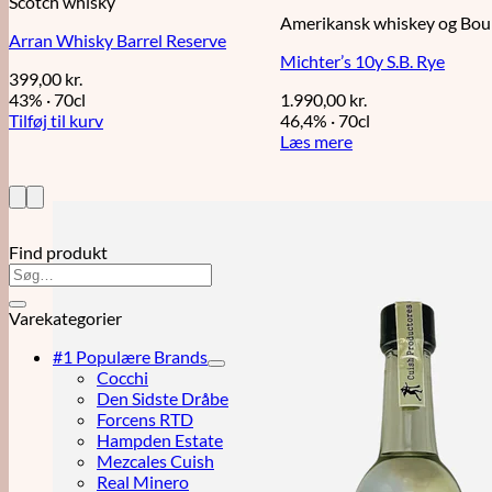
Scotch whisky
Amerikansk whiskey og Bo
Arran Whisky Barrel Reserve
Michter’s 10y S.B. Rye
399,00
kr.
43%
·
70cl
1.990,00
kr.
Tilføj til kurv
46,4%
·
70cl
Læs mere
Find produkt
Varekategorier
#1 Populære Brands
Cocchi
Den Sidste Dråbe
Forcens RTD
Hampden Estate
Mezcales Cuish
Real Minero