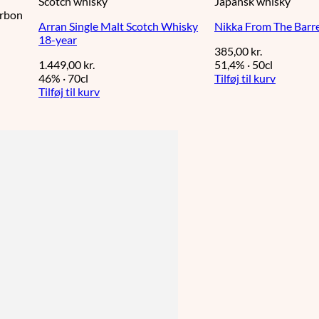
Scotch whisky
Japansk whisky
urbon
Arran Single Malt Scotch Whisky
Nikka From The Barre
18-year
385,00
kr.
1.449,00
kr.
51,4%
·
50cl
46%
·
70cl
Tilføj til kurv
Tilføj til kurv