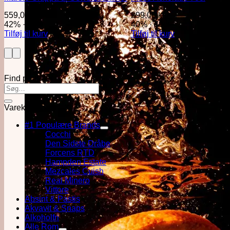
559,00
kr.
299,00
kr.
42%
·
70cl
40%
·
70cl
Tilføj til kurv
Tilføj til kurv
Find produkt
Varekategorier
#1 Populære Brands
Cocchi
Den Sidste Dråbe
Forcens RTD
Hampden Estate
Mezcales Cuish
Real Minero
Vittore
Absint & Pastis
Akvavit & Snaps
Alkoholfri
Alle Rom