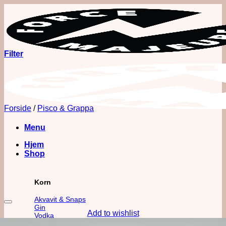
Fortsæt
til
indhold
Filter
Forside
/
Pisco & Grappa
Menu
Hjem
Shop
Korn
Akvavit & Snaps
Gin
Add to wishlist
Vodka
Whisk(e)y