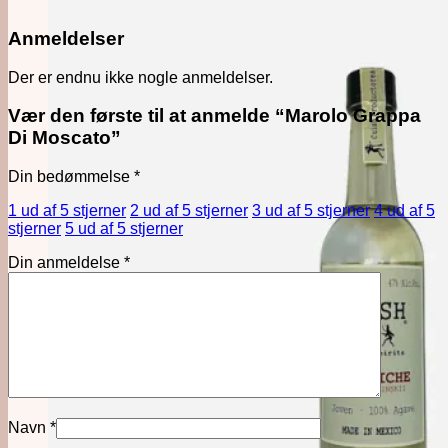
Anmeldelser
Der er endnu ikke nogle anmeldelser.
Vær den første til at anmelde “Marolo Grappa
Di Moscato”
Din bedømmelse
*
1 ud af 5 stjerner
2 ud af 5 stjerner
3 ud af 5 stjerner
4 ud af 5
stjerner
5 ud af 5 stjerner
Din anmeldelse
*
Navn
*