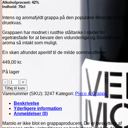
Alkoholprocent: 42%
Indhold: 70cl
Intens og aromafyldt grappa på den populære Moscato d’Asti
druekvas.
Grappaen har modnet i rustfrie ståltanke i stedet for
egetræsfade for at bevare den vidunderlige og blomstrende
aroma så intakt som muligt.
En skøn afrundet aperitif til de milde sommeraftener.
449,00
kr.
På lager
Marolo
Grappa
Tilføj til kurv
Di
Varenummer (SKU):
3247
Kategori:
Pisco & Grappa
Moscato
antal
Beskrivelse
Yderligere information
Anmeldelser (0)
Marolo er ikke blot en grappaproducent. De er beskyttere af