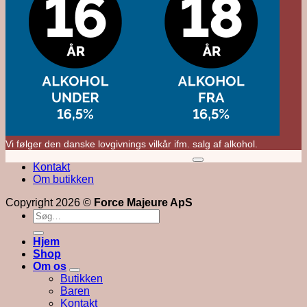
Vi følger den danske lovgivnings vilkår ifm. salg af alkohol.
M
Kontakt
V
Om butikken
Copyright 2026 ©
Force Majeure ApS
Søg
efter:
Hjem
Shop
Om os
Butikken
Baren
Kontakt