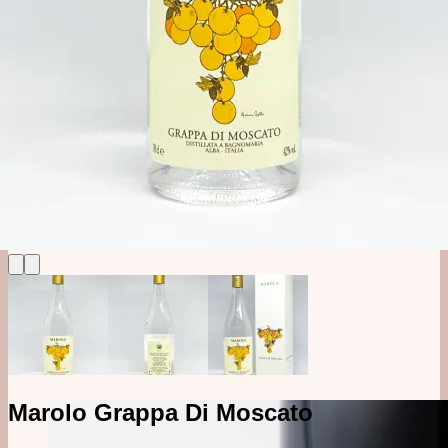
Alkoholfri
Likør, Bitter & Amaro
Øl, Cider & Dåse Drinks
Mixer & Vand
Udstyr
Bargrej & Bitters
Glas & Kopper
Merchandise
#1 Brands
Jul i Forcen
Marolo Grappa Di Moscato