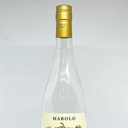
'Out of Category'
Agave
Mezcal
Tequila
Raicilla
Andet Agave
Sukkerrør
Alle Rom
Sød Rom
Tør Rom
Funky Rom
Frugt
Vermouth
Frugtvin
Calvados & Æbler
Pisco & Grappa
Cognac & Armagnac
Andet godt
Absint & Pastis