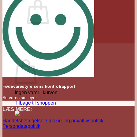
Ingen varer i kurven.
Tilbage til shoppen
0
Kurv
Fødevarestyrelsens kontrolrapport
Ingen varer i kurven.
Se vores smileyer
Tilbage til shoppen
LÆS MERE:
Handelsbetingelser
Cookie- og privatlivspolitik
Persondatapolitik