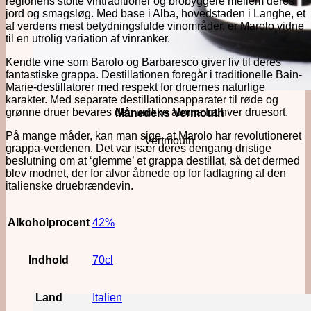
regionens stolte vintraditioner og brobyggere mellem deres
jord og smagsløg. Med base i Alba, hovedstaden i Langhe, et
af verdens mest betydningsfulde vinområder, er Marolo vidne
til en utrolig variation af vinranker.
Kendte vine som Barolo og Barbaresco giver liv til deres
fantastiske grappa. Destillationen foregår i traditionelle Bain-
Marie-destillatorer med respekt for druernes naturlige
karakter. Med separate destillationsapparater til røde og
grønne druer bevares den unikke aroma fra hver druesort.
Månedens Vermouth
På mange måder, kan man sige, at Marolo har revolutioneret
Vertmouth
grappa-verdenen. Det var især deres dengang dristige
beslutning om at ‘glemme’ et grappa destillat, så det dermed
blev modnet, der for alvor åbnede op for fadlagring af den
italienske druebrændevin.
Alkoholprocent
42%
Indhold
70cl
Land
Italien