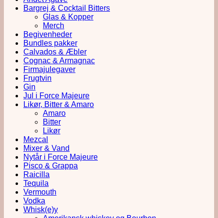
Bargrej & Cocktail Bitters
Glas & Kopper
Merch
Begivenheder
Bundles pakker
Calvados & Æbler
Cognac & Armagnac
Firmajulegaver
Frugtvin
Gin
Jul i Force Majeure
Likør, Bitter & Amaro
Amaro
Bitter
Likør
Mezcal
Mixer & Vand
Nytår i Force Majeure
Pisco & Grappa
Raicilla
Tequila
Vermouth
Vodka
Whisk(e)y