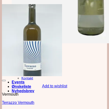
Månedens Mezcal
CUISH Tobasiche
Om os
Butikken
Baren
Kontakt
Events
Add to wishlist
Ønskeliste
Nyhedsbrev
Vermouth
Terrazzo Vermouth