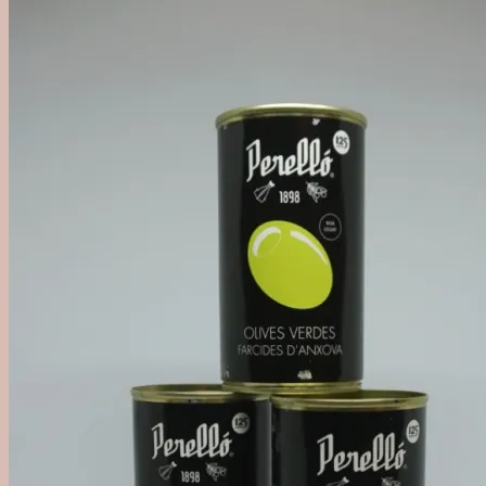
'Out of Category'
Agave
Mezcal
Tequila
Raicilla
Andet Agave
Sukkerrør
Alle Rom
Sød Rom
Tør Rom
Funky Rom
Frugt
Vermouth
Frugtvin
Calvados & Æbler
Pisco & Grappa
Cognac & Armagnac
Andet godt
Absint & Pastis