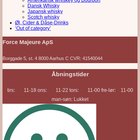
Amerikansk whiskey og Bourbon
Dansk Whisky
Japansk whisky
Scotch whisky
Øl, Cider & Dåse-Drinks
‘Out of category’
Force Majeure ApS
Borggade 5, st. 4 8000 Aarhus C CVR: 41540044
Åbningstider
tirs: 11-18 ons: 11-22 tors: 11-00 fre-lør: 11-00
man-søn: Lukket