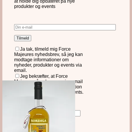
at holde dig opdateret på nye
produkter og events
Ja tak, tilmeld mig Force
Majeures nyhedsbrev, så jeg kan
modtage informationer om
nyheder, produkter og events via
email.
Jeg bekræfter, at Force
Majeure må opbevare min e-mail
og kontakte mig med information
om produkter, nyheder og events.
Læs mere om vores
persondatapolitik.
Søg
efter:
Kurv
0