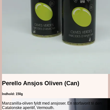
Alkoholfri
Likør, Bitter & Amaro
Øl, Cider & Dåse Drinks
Mixer & Vand
Udstyr
Bargrej & Bitters
Glas & Kopper
Merchandise
#1 Brands
Jul i Forcen
Perello Ansjos Oliven (Can)
Indhold: 150g
Manzanilla-oliven fyldt med ansjoser. En storfavorit til den
Catalonske aperitif, Vermouth.