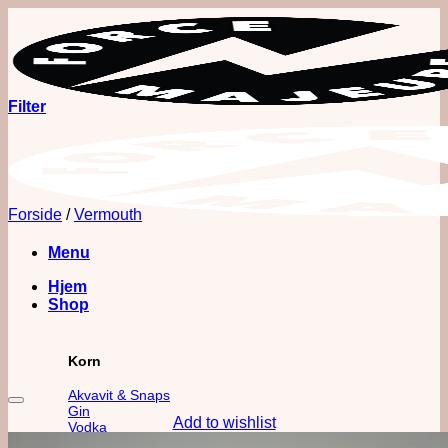
Fortsæt
til
indhold
Filter
Forside
/
Vermouth
Menu
Hjem
Shop
Korn
Akvavit & Snaps
Gin
Add to wishlist
Vodka
Whisk(e)y