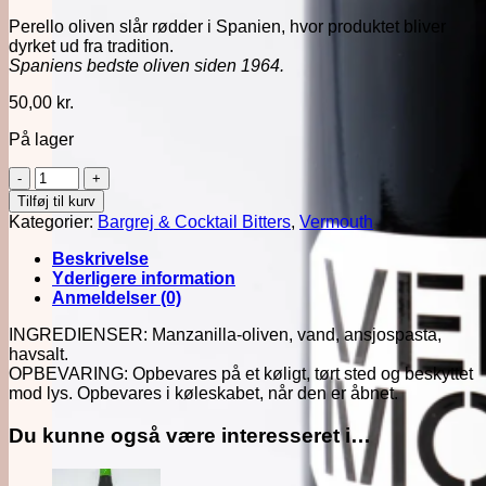
Perello oliven slår rødder i Spanien, hvor produktet bliver
dyrket ud fra tradition.
Spaniens bedste oliven siden 1964.
50,00
kr.
På lager
Perello
Ansjos
Tilføj til kurv
Oliven
Kategorier:
Bargrej & Cocktail Bitters
,
Vermouth
(Can)
antal
Beskrivelse
Yderligere information
Anmeldelser (0)
INGREDIENSER: Manzanilla-oliven, vand, ansjospasta,
havsalt.
OPBEVARING: Opbevares på et køligt, tørt sted og beskyttet
mod lys. Opbevares i køleskabet, når den er åbnet.
Du kunne også være interesseret i…