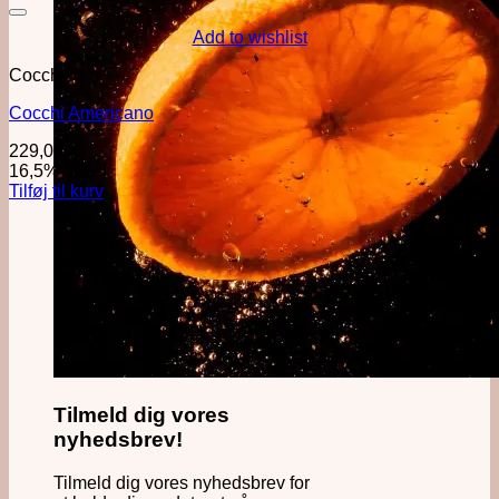
Add to wishlist
Cocchi
Cocchi Americano
229,00
kr.
16,5%
·
70cl
Tilføj til kurv
Tilmeld dig vores
nyhedsbrev!
Tilmeld dig vores nyhedsbrev for