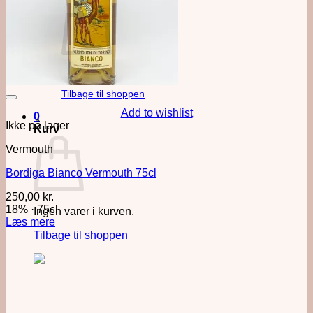
Ingen varer i kurven.
Tilbage til shoppen
Add to wishlist
0
Ikke på lager
Kurv
Vermouth
Bordiga Bianco Vermouth 75cl
250,00
kr.
18%
·
75cl
Ingen varer i kurven.
Læs mere
Tilbage til shoppen