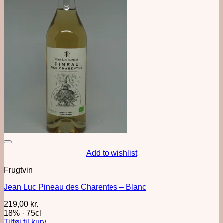
Add to wishlist
Frugtvin
Jean Luc Pineau des Charentes – Blanc
219,00
kr.
18%
·
75cl
Tilføj til kurv