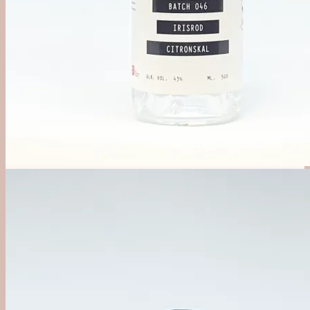
Alkoholfri
Likør, Bitter & Amaro
Øl, Cider & Dåse Drinks
Mixer & Vand
Udstyr
Bargrej & Bitters
Glas & Kopper
Merchandise
#1 Brands
Jul i Forcen