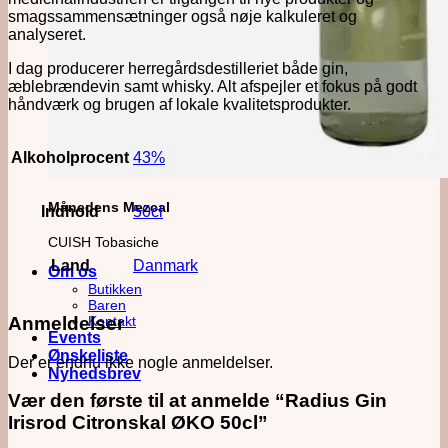
smagssammensætninger også nøje kalkuleret og
analyseret.
I dag producerer herregårdsdestilleriet både gin,
æblebrændevin samt whisky. Alt afspejler et fokus på godt
håndværk og brugen af lokale kvalitetsprodukter.
Alkoholprocent
43%
Månedens Mezcal
Indhold
50cl
CUISH Tobasiche
Land
Danmark
Om os
Butikken
Baren
Anmeldelser
Kontakt
Events
Ønskeliste
Der er endnu ikke nogle anmeldelser.
Nyhedsbrev
Vær den første til at anmelde “Radius Gin
Irisrod Citronskal ØKO 50cl”