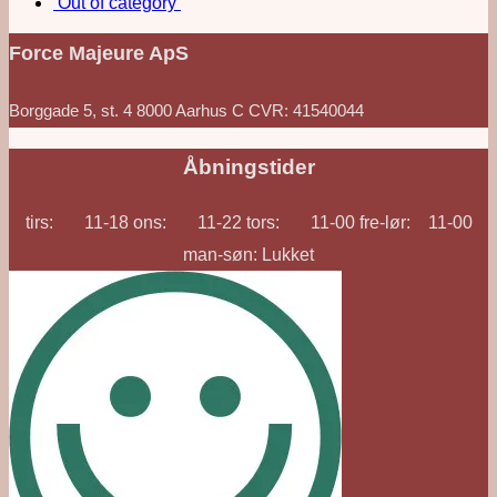
‘Out of category’
Force Majeure ApS
Borggade 5, st. 4 8000 Aarhus C CVR: 41540044
Åbningstider
tirs: 11-18 ons: 11-22 tors: 11-00 fre-lør: 11-00
man-søn: Lukket