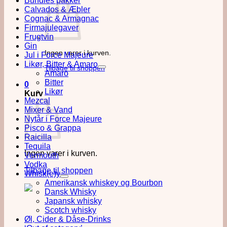
Bundles pakker
Calvados & Æbler
Cognac & Armagnac
Firmajulegaver
Frugtvin
Gin
Ingen varer i kurven.
Jul i Force Majeure
Likør, Bitter & Amaro
Tilbage til shoppen
Amaro
Bitter
0
Likør
Kurv
Mezcal
Mixer & Vand
Nytår i Force Majeure
Pisco & Grappa
Raicilla
Tequila
Ingen varer i kurven.
Vermouth
Vodka
Tilbage til shoppen
Whisk(e)y
Amerikansk whiskey og Bourbon
Dansk Whisky
Japansk whisky
Scotch whisky
Øl, Cider & Dåse-Drinks