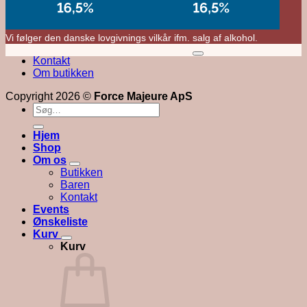
Vi følger den danske lovgivnings vilkår ifm. salg af alkohol.
M
Kontakt
V
Om butikken
Copyright 2026 ©
Force Majeure ApS
Søg
efter:
Hjem
Shop
Om os
Butikken
Baren
Kontakt
Events
Ønskeliste
Kurv
Kurv