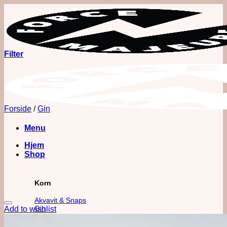
Fortsæt
til
indhold
Filter
Forside
/
Gin
Menu
Hjem
Shop
Korn
Akvavit & Snaps
Gin
Add to wishlist
Vodka
Whisk(e)y