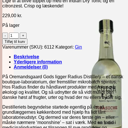
Lige til at blive toppet op med en Indian Dry Tonic og en
citronzest. Crisp og læskende!
229,00
kr.
På lager
Radius
Gin
Tilføj til kurv
Irisrod
Varenummer (SKU):
6112
Kategori:
Gin
Citronskal
ØKO
Beskrivelse
50cl
Yderligere information
antal
Anmeldelser (0)
På Oremandsgaard Gods ligger Radius Distillery – et dansk
boutique-laboratorium, der fremstiller mikrobatch spiritus.
Hos Radius finder du håndlavet produkter med fokus på
økologi og kvalitet. Og så udnytter de så vidt muligt den
danske høst af frugter, urter og hvad der nu ellers byder sig.
Destilleriets begyndelse startede egentlig på én af
grundlæggernes køkkenbord med hjælp fra lidt lånt
laboratorieudstyr. Og dermed var deres første gin – eller
måske nærmere ‘moonshine’ – sat i værk. Med en fortid i
medicinalindustrien er tilgangen til nye produkter og