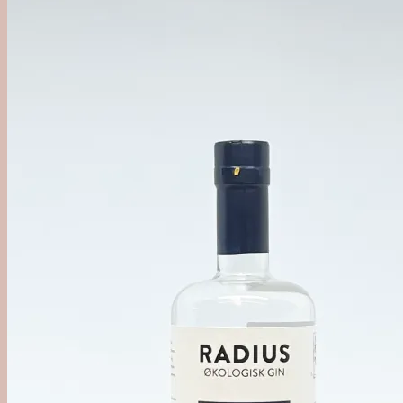
'Out of Category'
Agave
Mezcal
Tequila
Raicilla
Andet Agave
Sukkerrør
Alle Rom
Sød Rom
Tør Rom
Funky Rom
Frugt
Vermouth
Frugtvin
Calvados & Æbler
Pisco & Grappa
Cognac & Armagnac
Andet godt
Absint & Pastis