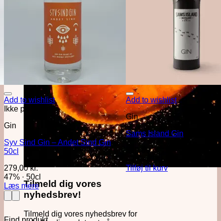
Add to wishlist
Add to wishlist
Ikke på lager
Gin
Gin
Sams Island Gin
Syv Sind Gin – Andet Sind Gin
399,00
kr.
50cl
42%
·
70cl
279,00
kr.
Tilføj til kurv
47%
·
50cl
Tilmeld dig vores
Læs mere
nyhedsbrev!
Tilmeld dig vores nyhedsbrev for
Find produkt