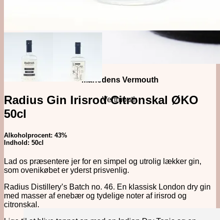
Månedens Vermouth
Radius Gin Irisrod Citronskal ØKO
Vertmouth
50cl
Alkoholprocent: 43%
Indhold: 50cl
Lad os præsentere jer for en simpel og utrolig lækker gin,
som ovenikøbet er yderst prisvenlig.
Radius Distillery’s Batch no. 46. En klassisk London dry gin
med masser af enebær og tydelige noter af irisrod og
citronskal.