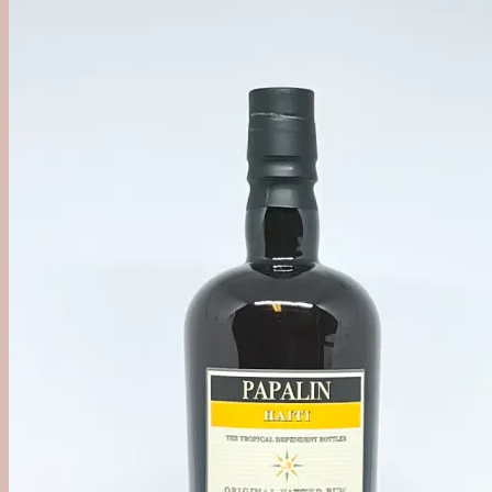
'Out of Category'
Agave
Mezcal
Tequila
Raicilla
Andet Agave
Sukkerrør
Alle Rom
Sød Rom
Tør Rom
Funky Rom
Frugt
Vermouth
Frugtvin
Calvados & Æbler
Pisco & Grappa
Cognac & Armagnac
Andet godt
Absint & Pastis