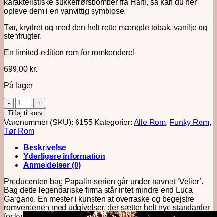
karakteristiske sukkerrørsbomber fra Haiti, så kan du her
opleve dem i en vanvittig symbiose.
Tør, krydret og med den helt rette mængde tobak, vanilje og
stenfrugter.
En limited-edition rom for romkendere!
699,00
kr.
På lager
Papalin
4
Tilføj til kurv
Års
Varenummer (SKU):
6155
Kategorier:
Alle Rom
,
Funky Rom
,
Haiti
Tør Rom
antal
Beskrivelse
Yderligere information
Anmeldelser (0)
Producenten bag Papalin-serien går under navnet ‘Velier’.
Bag dette legendariske firma står intet mindre end Luca
Gargano. En mester i kunsten at overraske og begejstre
romverdenen med udgivelser, der sætter helt nye standarder
for kvalitet, ærlighed og passion.