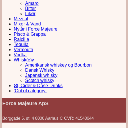
Amaro
Bitter
Likør
Mezcal
Mixer & Vand
Nytår i Force Majeure
Pisco & Grappa
Raicilla
Tequila
Vermouth
Vodka
Whisk(e)y
Amerikansk whiskey og Bourbon
Dansk Whisky
Japansk whisky
Scotch whisky
Øl, Cider & Dåse-Drinks
‘Out of category’
Force Majeure ApS
Borggade 5, st. 4 8000 Aarhus C CVR: 41540044