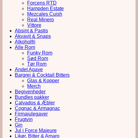
Forcens RTD
Hampden Estate
Mezcales Cuish
Real Minero
Vittore
Absint & Pastis
Akvavit & Snaps
Alkoholfri
Alle Rom
Funky Rom
Sød Rom
Tør Rom
Andet Agave
Bargrej & Cocktail Bitters
Glas & Kopper
Merch
Begivenheder
Bundles pakker
Calvados & Æbler
Cognac & Armagnac
Firmajulegaver
Frugtvin
Gin
Jul i Force Majeure
Likør, Bitter & Amaro