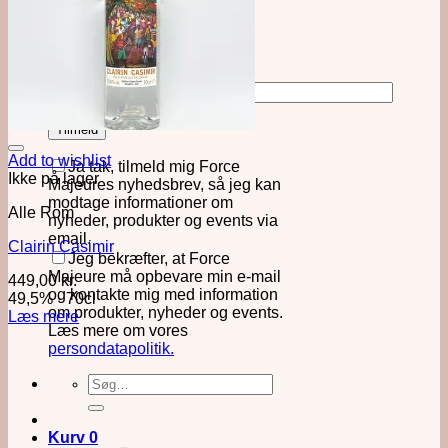
at holde dig opdateret på nye
produkter og events
Add to wishlist
Ja tak, tilmeld mig Force
Ikke på lager
Majeures nyhedsbrev, så jeg kan
modtage informationer om
Alle Rom
nyheder, produkter og events via
email.
Clairin Casimir
Jeg bekræfter, at Force
Majeure må opbevare min e-mail
449,00
kr.
og kontakte mig med information
49,5%
·
70cl
om produkter, nyheder og events.
Læs mere
Læs mere om vores
persondatapolitik.
Søg
efter:
Kurv
0