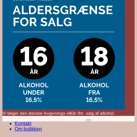
Vi følger den danske lovgivnings vilkår ifm. salg af alkohol.
M
Kontakt
V
Om butikken