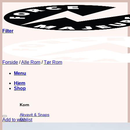
Fortsæt
til
indhold
Filter
Forside
/
Alle Rom
/
Tør Rom
Menu
Hjem
Shop
Korn
Akvavit & Snaps
Gin
Add to wishlist
Vodka
Whisk(e)y