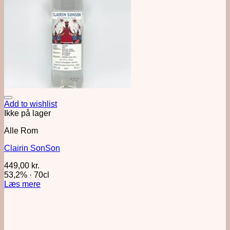
Add to wishlist
Ikke på lager
Alle Rom
Clairin SonSon
449,00
kr.
53,2%
·
70cl
Læs mere