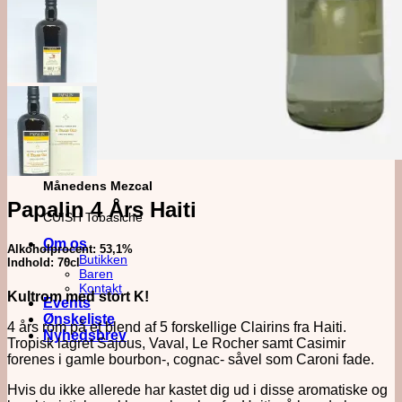
Månedens Mezcal
Papalin 4 Års Haiti
CUISH Tobasiche
Om os
Alkoholprocent: 53,1%
Butikken
Indhold: 70cl
Baren
Kontakt
Kultrom med stort K!
Events
Ønskeliste
4 års rom på et blend af 5 forskellige Clairins fra Haiti.
Nyhedsbrev
Tropisk lagret Sajous, Vaval, Le Rocher samt Casimir
forenes i gamle bourbon-, cognac- såvel som Caroni fade.
Hvis du ikke allerede har kastet dig ud i disse aromatiske og