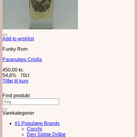
Add to wishlist
Funky Rom
Paranubes Criolla
450,00
kr.
54,6%
·
70cl
Tilføj til kurv
Find produkt
Varekategorier
#1 Populære Brands
Cocchi
Den Sidste Dråbe