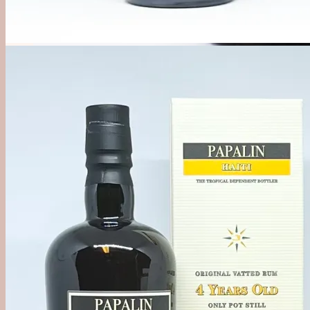
Månedens Vermouth
Vertmouth