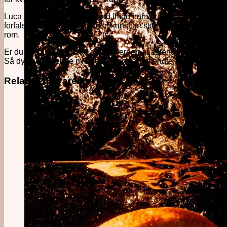
Luca Gargano er en talsmand imod enhver form for
forfalskning eller tilsætning af kunstige stoffer til sin elskede
rom.
Er du klar til at udforske denne verden af autentisk rom magi?
Så dyk ned i denne nye serie fra velanerkendte Velier.
Relaterede varer