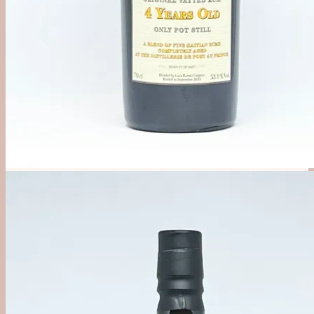
Alkoholfri
Likør, Bitter & Amaro
Øl, Cider & Dåse Drinks
Mixer & Vand
Udstyr
Bargrej & Bitters
Glas & Kopper
Merchandise
#1 Brands
Jul i Forcen