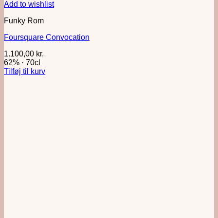
Add to wishlist
Funky Rom
Foursquare Convocation
1.100,00
kr.
62%
·
70cl
Tilføj til kurv