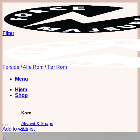
Fortsæt
til
indhold
Filter
Forside
/
Alle Rom
/
Tør Rom
Menu
Hjem
Shop
Korn
Akvavit & Snaps
Gin
Add to wishlist
Vodka
Whisk(e)y