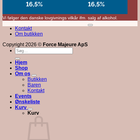
Vi følger den danske lovgivnings vilkår ifm. salg af alkohol.
M
Kontakt
V
Om butikken
Copyright 2026 ©
Force Majeure ApS
Søg
efter:
Hjem
Shop
Om os
Butikken
Baren
Kontakt
Events
Ønskeliste
Kurv
Kurv