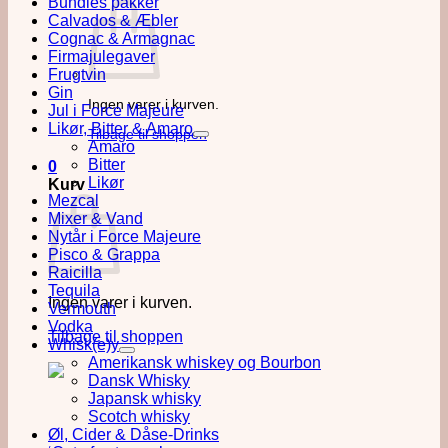
Bundles pakker
Calvados & Æbler
Cognac & Armagnac
Firmajulegaver
Frugtvin
Gin
Ingen varer i kurven.
Jul i Force Majeure
Likør, Bitter & Amaro
Tilbage til shoppen
Amaro
Bitter
0
Likør
Kurv
Mezcal
Mixer & Vand
Nytår i Force Majeure
Pisco & Grappa
Raicilla
Tequila
Ingen varer i kurven.
Vermouth
Vodka
Tilbage til shoppen
Whisk(e)y
Amerikansk whiskey og Bourbon
Dansk Whisky
Japansk whisky
Scotch whisky
Øl, Cider & Dåse-Drinks