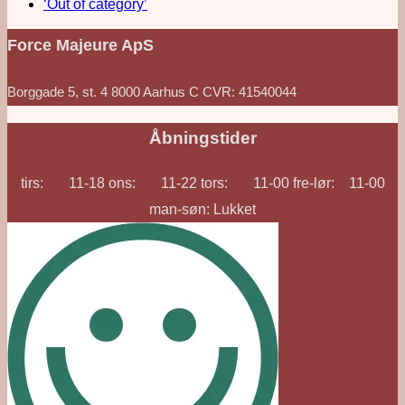
‘Out of category’
Force Majeure ApS
Borggade 5, st. 4 8000 Aarhus C CVR: 41540044
Åbningstider
tirs: 11-18 ons: 11-22 tors: 11-00 fre-lør: 11-00
man-søn: Lukket