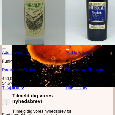
Add to wishlist
Add to wishlist
Funky Rom
Alle Rom
Paranubes Criolla
Foursquare Absolutio
450,00
kr.
2.299,00
kr.
54,6%
·
70cl
62%
·
70cl
Tilføj til kurv
Tilføj til kurv
Tilmeld dig vores
nyhedsbrev!
Tilmeld dig vores nyhedsbrev for
Find produkt