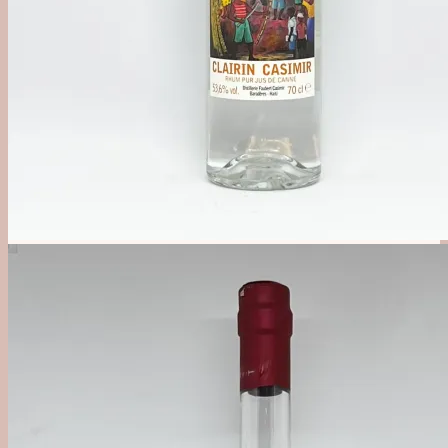
Alkoholfri
Likør, Bitter & Amaro
Øl, Cider & Dåse Drinks
Mixer & Vand
Udstyr
Bargrej & Bitters
Glas & Kopper
Merchandise
#1 Brands
Jul i Forcen