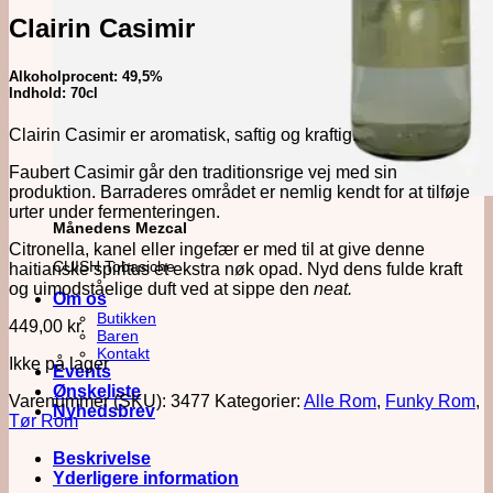
Clairin Casimir
Alkoholprocent: 49,5%
Indhold: 70cl
Clairin Casimir er aromatisk, saftig og kraftig.
Faubert Casimir går den traditionsrige vej med sin
produktion. Barraderes området er nemlig kendt for at tilføje
urter under fermenteringen.
Månedens Mezcal
Citronella, kanel eller ingefær er med til at give denne
CUISH Tobasiche
haitianske spiritus et ekstra nøk opad. Nyd dens fulde kraft
og uimodståelige duft ved at sippe den
neat.
Om os
Butikken
449,00
kr.
Baren
Kontakt
Ikke på lager
Events
Ønskeliste
Varenummer (SKU):
3477
Kategorier:
Alle Rom
,
Funky Rom
,
Nyhedsbrev
Tør Rom
Beskrivelse
Yderligere information