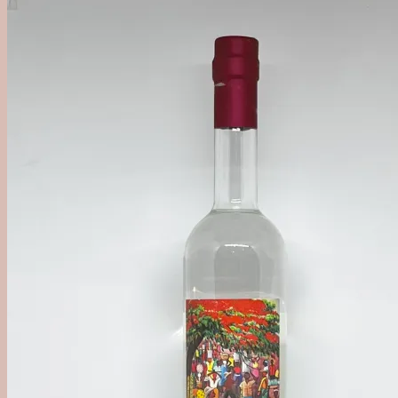
'Out of Category'
Agave
Mezcal
Tequila
Raicilla
Andet Agave
Sukkerrør
Alle Rom
Sød Rom
Tør Rom
Funky Rom
Frugt
Vermouth
Frugtvin
Calvados & Æbler
Pisco & Grappa
Cognac & Armagnac
Andet godt
Absint & Pastis