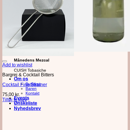
Månedens Mezcal
Add to wishlist
CUISH Tobasiche
Bargrej & Cocktail Bitters
Om os
Butikken
Cocktail Fine Strainer
Baren
Kontakt
75,00
kr.
Events
Tilføj til kurv
Ønskeliste
Nyhedsbrev