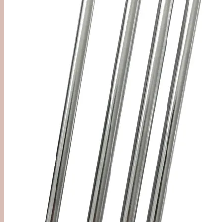
Alkoholfri
Likør, Bitter & Amaro
Øl, Cider & Dåse Drinks
Mixer & Vand
Udstyr
Bargrej & Bitters
Glas & Kopper
Merchandise
#1 Brands
Jul i Forcen