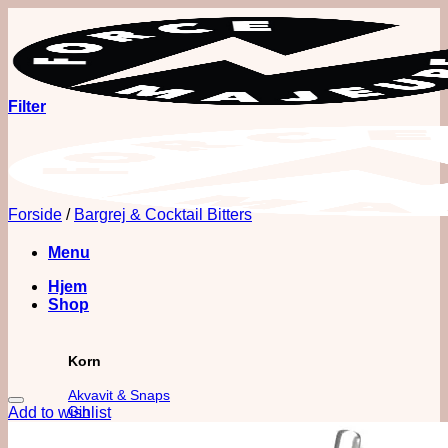
Fortsæt
til
indhold
Filter
Forside
/
Bargrej & Cocktail Bitters
Menu
Hjem
Shop
Korn
Akvavit & Snaps
Gin
Add to wishlist
Vodka
Whisk(e)y