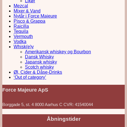
Likør
Mezcal
Mixer & Vand
Nytår i Force Majeure
Pisco & Grappa
Raicilla
Tequila
Vermouth
Vodka
Whisk(e)y
Amerikansk whiskey og Bourbon
Dansk Whisky
Japansk whisky
Scotch whisky
Øl, Cider & Dåse-Drinks
‘Out of category’
Force Majeure ApS
Borggade 5, st. 4 8000 Aarhus C CVR: 41540044
Åbningstider