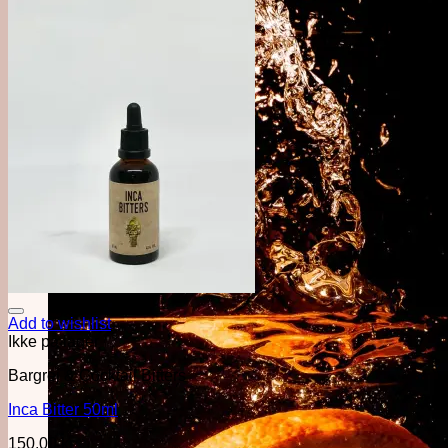
Add to wishlist
Ikke på lager
Bargrej & Cocktail Bitters
Inca Bitter 50ml
150,00
kr.