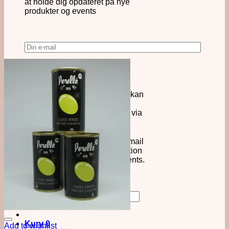
at holde dig opdateret på nye
produkter og events
Ja tak, tilmeld mig Force
Majeures nyhedsbrev, så jeg kan
modtage informationer om
nyheder, produkter og events via
email.
Jeg bekræfter, at Force
Majeure må opbevare min e-mail
og kontakte mig med information
om produkter, nyheder og events.
Læs mere om vores
persondatapolitik.
Søg
efter:
Kurv
0
Add to wishlist