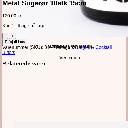
Metal Sugerør 10stk 15cm
120,00
kr.
Kun 1 tilbage på lager
Metal
Sugerør
Tilføj til kurv
10stk
Månedens Vermouth
Varenummer (SKU):
3447
Kategori:
Bargrej & Cocktail
15cm
Bitters
antal
Vertmouth
Relaterede varer