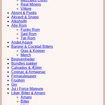
Mezcales Cuish
Real Minero
Vittore
Absint & Pastis
Akvavit & Snaps
Alkoholfri
Alle Rom
Funky Rom
Sød Rom
Tør Rom
Andet Agave
Bargrej & Cocktail Bitters
Glas & Kopper
Merch
Begivenheder
Bundles pakker
Calvados & Æbler
Cognac & Armagnac
Firmajulegaver
Frugtvin
Gin
Jul i Force Majeure
Likør, Bitter & Amaro
Amaro
Bitter