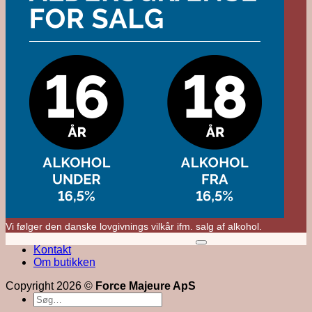
Vi følger den danske lovgivnings vilkår ifm. salg af alkohol.
M
Kontakt
V
Om butikken
Copyright 2026 ©
Force Majeure ApS
Søg
efter: