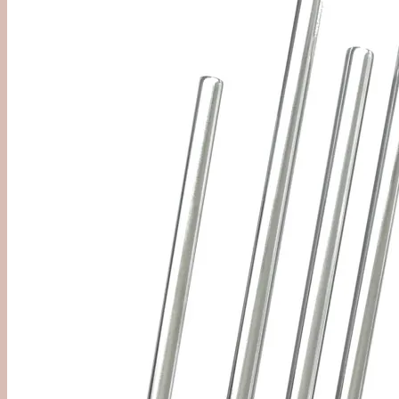
'Out of Category'
Agave
Mezcal
Tequila
Raicilla
Andet Agave
Sukkerrør
Alle Rom
Sød Rom
Tør Rom
Funky Rom
Frugt
Vermouth
Frugtvin
Calvados & Æbler
Pisco & Grappa
Cognac & Armagnac
Andet godt
Absint & Pastis