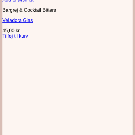
Bargrej & Cocktail Bitters
Veladora Glas
45,00
kr.
Tilføj til kurv