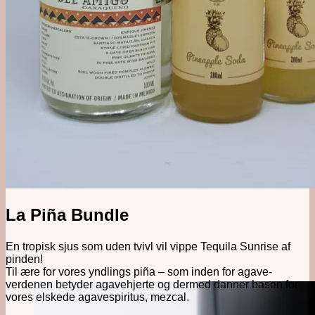
Alkoholfri
Likør, Bitter & Amaro
Øl, Cider & Dåse Drinks
Mixer & Vand
Udstyr
Bargrej & Bitters
Glas & Kopper
Merchandise
#1 Brands
Jul i Forcen
La Piña Bundle
En tropisk sjus som uden tvivl vil vippe Tequila Sunrise af
pinden!
Til ære for vores yndlings piña – som inden for agave-
verdenen betyder agavehjerte og dermed danner basen for
vores elskede agavespiritus, mezcal.