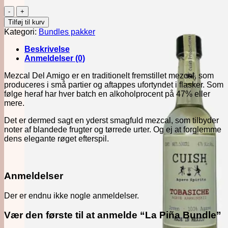
La
Piña
Tilføj til kurv
Bundle
Kategori:
Bundles pakker
antal
Beskrivelse
Anmeldelser (0)
Mezcal Del Amigo er en traditionelt fremstillet mezcal, som
produceres i små partier og aftappes ufortyndet i flasker. Som
følge heraf har hver batch en alkoholprocent på 47% eller
mere.
Det er dermed sagt en yderst smagfuld mezcal, som tilbyder
noter af blandede frugter og tørrede urter. Og ej at forglemme
dens elegante røget efterspil.
Anmeldelser
Der er endnu ikke nogle anmeldelser.
Vær den første til at anmelde “La Piña Bundle”