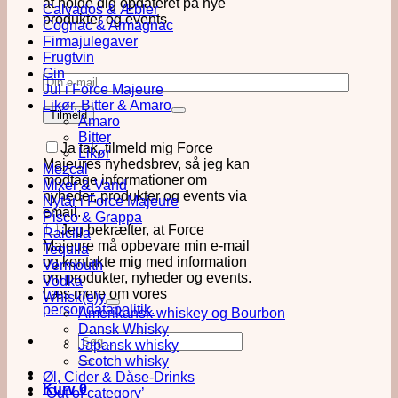
at holde dig opdateret på nye
Calvados & Æbler
produkter og events
Cognac & Armagnac
Firmajulegaver
Frugtvin
Gin
Jul i Force Majeure
Likør, Bitter & Amaro
Amaro
Bitter
Ja tak, tilmeld mig Force
Likør
Majeures nyhedsbrev, så jeg kan
Mezcal
modtage informationer om
Mixer & Vand
nyheder, produkter og events via
Nytår i Force Majeure
email.
Pisco & Grappa
Jeg bekræfter, at Force
Raicilla
Majeure må opbevare min e-mail
Tequila
og kontakte mig med information
Vermouth
om produkter, nyheder og events.
Vodka
Læs mere om vores
Whisk(e)y
persondatapolitik.
Amerikansk whiskey og Bourbon
Dansk Whisky
Søg
Japansk whisky
efter:
Scotch whisky
Øl, Cider & Dåse-Drinks
Kurv
0
‘Out of category’