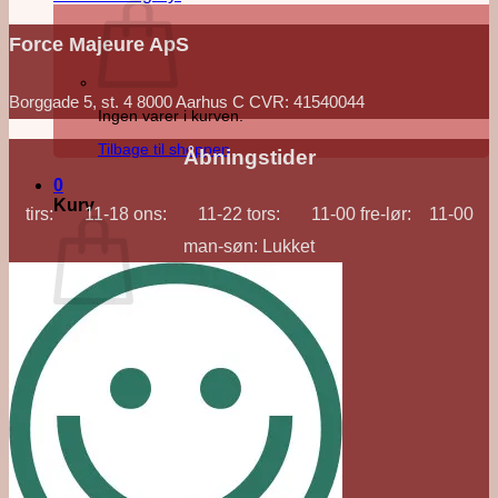
Force Majeure ApS
Borggade 5, st. 4 8000 Aarhus C CVR: 41540044
Ingen varer i kurven.
Tilbage til shoppen
Åbningstider
0
Kurv
tirs: 11-18 ons: 11-22 tors: 11-00 fre-lør: 11-00
man-søn: Lukket
Ingen varer i kurven.
Tilbage til shoppen