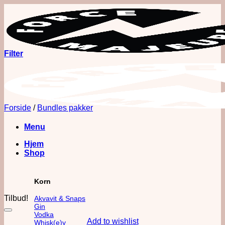
Fortsæt
til
indhold
Filter
Forside
/
Bundles pakker
Menu
Hjem
Shop
Korn
Tilbud!
Akvavit & Snaps
Gin
Vodka
Add to wishlist
Whisk(e)y