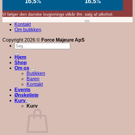
Vi følger den danske lovgivnings vilkår ifm. salg af alkohol.
M
Kontakt
V
Om butikken
Copyright 2026 ©
Force Majeure ApS
Søg
efter:
Hjem
Shop
Om os
Butikken
Baren
Kontakt
Events
Ønskeliste
Kurv
Kurv