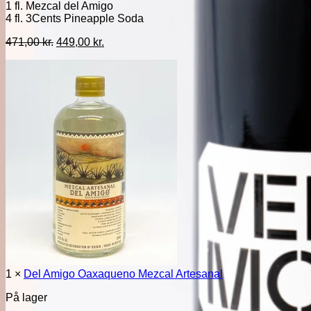
1 fl. Mezcal del Amigo
4 fl. 3Cents Pineapple Soda
Den
Den
471,00
kr.
449,00
kr.
oprindelige
aktuelle
pris
pris
var:
er:
471,00 kr..
449,00 kr..
1 ×
Del Amigo Oaxaqueno Mezcal Artesanal
På lager