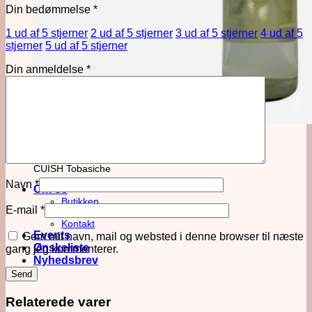
Din bedømmelse
*
1 ud af 5 stjerner
2 ud af 5 stjerner
3 ud af 5 stjerner
4 ud af 5
stjerner
5 ud af 5 stjerner
Din anmeldelse
*
Månedens Mezcal
CUISH Tobasiche
Navn
*
Om os
Butikken
E-mail
*
Baren
Kontakt
Events
Gem mit navn, mail og websted i denne browser til næste
Ønskeliste
gang jeg kommenterer.
Nyhedsbrev
Relaterede varer