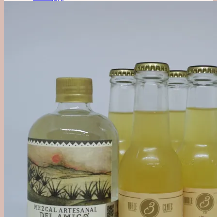
'Out of Category'
Agave
Mezcal
Tequila
Raicilla
Andet Agave
Sukkerrør
Alle Rom
Sød Rom
Tør Rom
Funky Rom
Frugt
Vermouth
Frugtvin
Calvados & Æbler
Pisco & Grappa
Cognac & Armagnac
Andet godt
Absint & Pastis