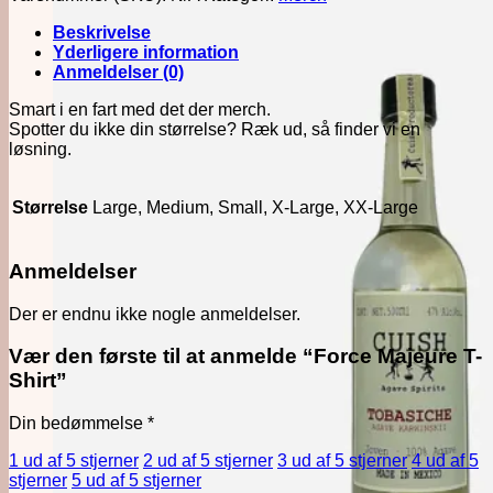
Shirt
antal
Beskrivelse
Yderligere information
Anmeldelser (0)
Smart i en fart med det der merch.
Spotter du ikke din størrelse? Ræk ud, så finder vi en
løsning.
Størrelse
Large, Medium, Small, X-Large, XX-Large
Anmeldelser
Der er endnu ikke nogle anmeldelser.
Vær den første til at anmelde “Force Majeure T-
Shirt”
Din bedømmelse
*
1 ud af 5 stjerner
2 ud af 5 stjerner
3 ud af 5 stjerner
4 ud af 5
stjerner
5 ud af 5 stjerner