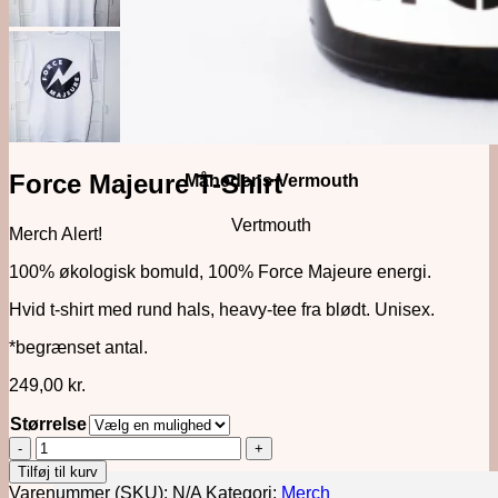
Force Majeure T-Shirt
Månedens Vermouth
Vertmouth
Merch Alert!
100% økologisk bomuld, 100% Force Majeure energi.
Hvid t-shirt med rund hals, heavy-tee fra blødt. Unisex.
*begrænset antal.
249,00
kr.
Størrelse
Force
Majeure
Tilføj til kurv
T-
Varenummer (SKU):
N/A
Kategori:
Merch