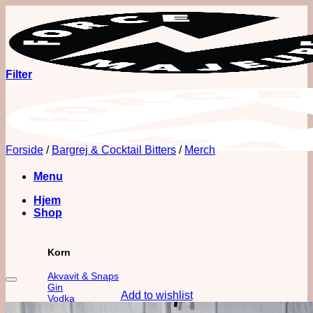
Fortsæt
til
indhold
Filter
Forside
/
Bargrej & Cocktail Bitters
/
Merch
Menu
Hjem
Shop
Korn
Akvavit & Snaps
Gin
Add to wishlist
Vodka
Whisk(e)y