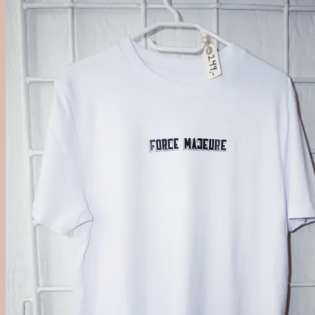
'Out of Category'
Agave
Mezcal
Tequila
Raicilla
Andet Agave
Sukkerrør
Alle Rom
Sød Rom
Tør Rom
Funky Rom
Frugt
Vermouth
Frugtvin
Calvados & Æbler
Pisco & Grappa
Cognac & Armagnac
Andet godt
Absint & Pastis