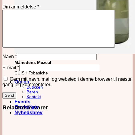
Din anmeldelse
*
Navn
*
Månedens Mezcal
E-mail
*
CUISH Tobasiche
Gem mit navn, mail og websted i denne browser til næste
Om os
gang jeg kommenterer.
Butikken
Baren
Kontakt
Events
Relaterede varer
Ønskeliste
Nyhedsbrev