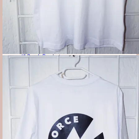
Alkoholfri
Likør, Bitter & Amaro
Øl, Cider & Dåse Drinks
Mixer & Vand
Udstyr
Bargrej & Bitters
Glas & Kopper
Merchandise
#1 Brands
Jul i Forcen