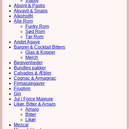
Vittore
Absint & Pastis
Akvavit & Snaps
Alkoholfri
Alle Rom
Funky Rom
Sød Rom
Tør Rom
Andet Agave
Bargrej & Cocktail Bitters
Glas & Kopper
Merch
Begivenheder
Bundles pakker
Calvados & Æbler
Cognac & Armagnac
Firmajulegaver
Frugtvin
Gin
Jul i Force Majeure
Likør, Bitter & Amaro
Amaro
Bitter
Likør
Mezcal