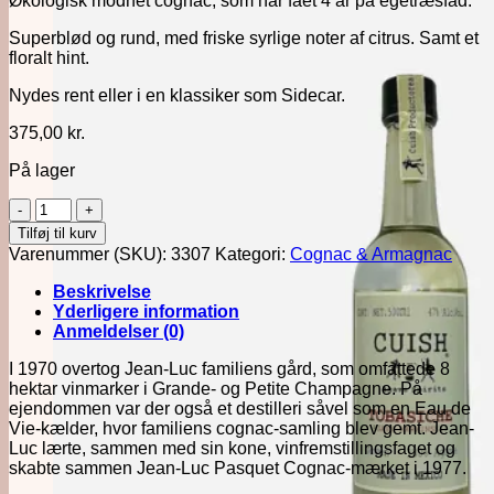
Økologisk modnet cognac, som har fået 4 år på egetræsfad.
Superblød og rund, med friske syrlige noter af citrus. Samt et
floralt hint.
Nydes rent eller i en klassiker som Sidecar.
375,00
kr.
På lager
Cognac
Jean
Tilføj til kurv
Luc
Varenummer (SKU):
3307
Kategori:
Cognac & Armagnac
4y
70cl
Beskrivelse
antal
Yderligere information
Anmeldelser (0)
I 1970 overtog Jean-Luc familiens gård, som omfattede 8
hektar vinmarker i Grande- og Petite Champagne. På
ejendommen var der også et destilleri såvel som en Eau de
Vie-kælder, hvor familiens cognac-samling blev gemt. Jean-
Luc lærte, sammen med sin kone, vinfremstillingsfaget og
skabte sammen Jean-Luc Pasquet Cognac-mærket i 1977.