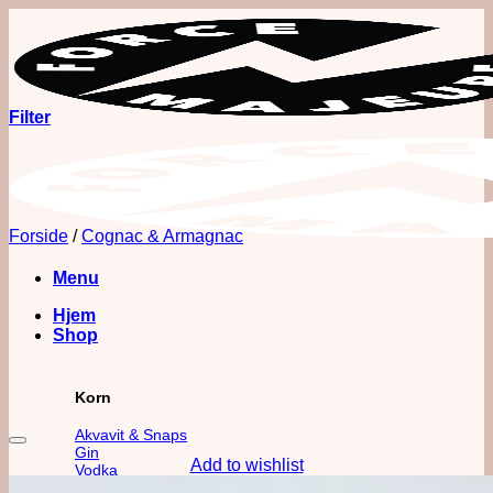
Fortsæt
til
indhold
Filter
Forside
/
Cognac & Armagnac
Menu
Hjem
Shop
Korn
Akvavit & Snaps
Gin
Add to wishlist
Vodka
Whisk(e)y