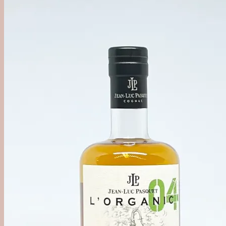
'Out of Category'
Agave
Mezcal
Tequila
Raicilla
Andet Agave
Sukkerrør
Alle Rom
Sød Rom
Tør Rom
Funky Rom
Frugt
Vermouth
Frugtvin
Calvados & Æbler
Pisco & Grappa
Cognac & Armagnac
Andet godt
Absint & Pastis