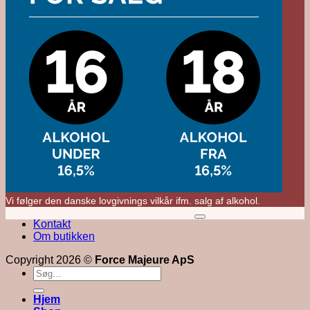
Vi følger den danske lovgivnings vilkår ifm. salg af alkohol.
M
Kontakt
V
Om butikken
Copyright 2026 ©
Force Majeure ApS
Søg
efter:
Hjem