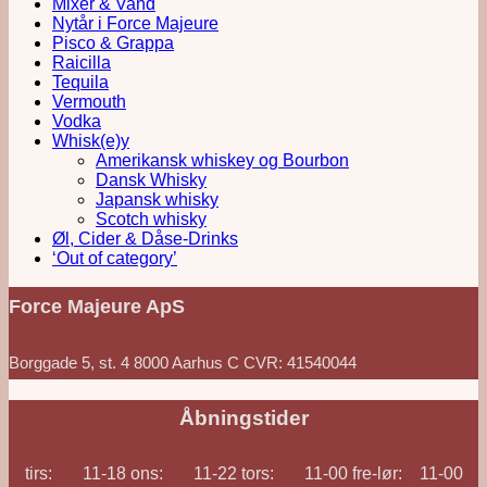
Mixer & Vand
Nytår i Force Majeure
Pisco & Grappa
Raicilla
Tequila
Vermouth
Vodka
Whisk(e)y
Amerikansk whiskey og Bourbon
Dansk Whisky
Japansk whisky
Scotch whisky
Øl, Cider & Dåse-Drinks
‘Out of category’
Force Majeure ApS
Borggade 5, st. 4 8000 Aarhus C CVR: 41540044
Åbningstider
tirs: 11-18 ons: 11-22 tors: 11-00 fre-lør: 11-00