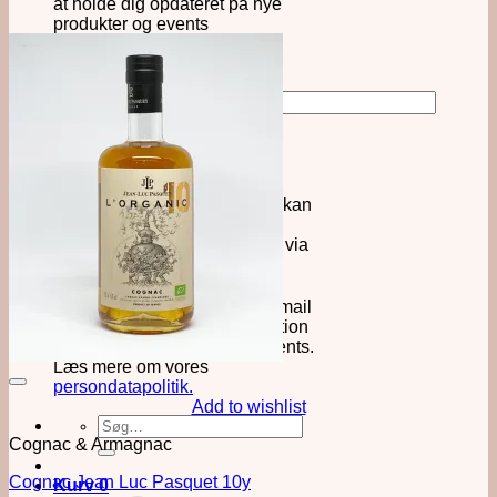
at holde dig opdateret på nye
produkter og events
Ja tak, tilmeld mig Force
Majeures nyhedsbrev, så jeg kan
modtage informationer om
nyheder, produkter og events via
email.
Jeg bekræfter, at Force
Majeure må opbevare min e-mail
og kontakte mig med information
om produkter, nyheder og events.
Læs mere om vores
persondatapolitik.
Add to wishlist
Søg
efter:
Cognac & Armagnac
Cognac Jean Luc Pasquet 10y
Kurv
0