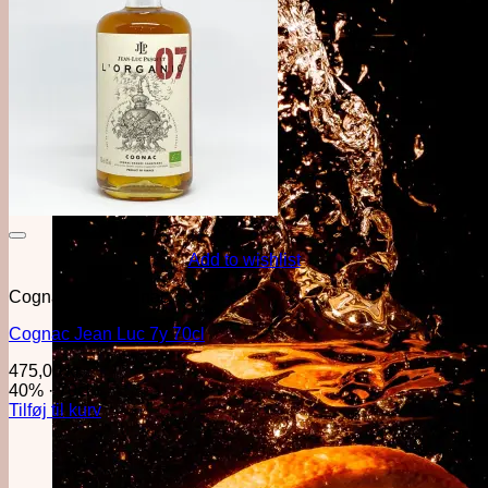
Add to wishlist
Cognac & Armagnac
Cognac Jean Luc 7y 70cl
475,00
kr.
40%
·
70cl
Tilføj til kurv