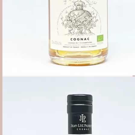
Alkoholfri
Likør, Bitter & Amaro
Øl, Cider & Dåse Drinks
Mixer & Vand
Udstyr
Bargrej & Bitters
Glas & Kopper
Merchandise
#1 Brands
Jul i Forcen