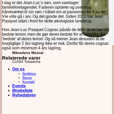
I dag er det Jean-Luc’s søn, som varetager
familieforetagendet. Faderen oplærte og overdrog
håndværket til sin søn i håbet om at passionen for Eau de
Vie ville gå i arv. Og det gjorde det. Siden 2011 har Jean
Pasquet stået i front for dette økologiske landbrug.
Hos Jean-Luc Pasquet Cognac påstår de ikke, at de har det
bedste terroir, men de gør deres bedste for at udtrykke det
‘bedste’ af deres terroir. Og så mener Jean desuden at de
lovpligtige 2 års lagring ikke er nok. Derfor får deres cognac
også som minimum 4 års lagring.
Månedens Mezcal
Relaterede varer
CUISH Tobasiche
Om os
Butikken
Baren
Kontakt
Events
Ønskeliste
Nyhedsbrev