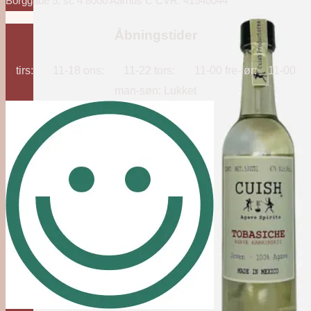
Borggade 5, st. 4 8000 Aarhus C CVR: 41540044
Åbningstider
tirs: 11-18 ons: 11-22 tors: 11-00 fre-lør: 11-00
man-søn: Lukket