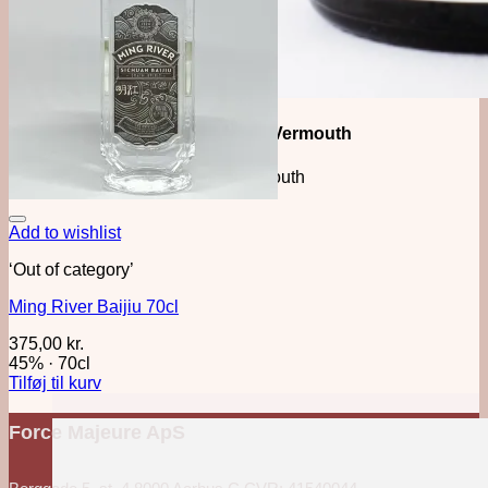
Månedens Vermouth
Vertmouth
Add to wishlist
‘Out of category’
Ming River Baijiu 70cl
375,00
kr.
45%
·
70cl
Tilføj til kurv
Force Majeure ApS