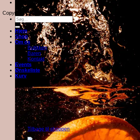
Om butikken
Copyright 2026 ©
Force Majeure ApS
Søg
efter:
Hjem
Shop
Om os
Butikken
Baren
Kontakt
Events
Ønskeliste
Kurv
Kurv
Ingen varer i kurven.
Tilbage til shoppen