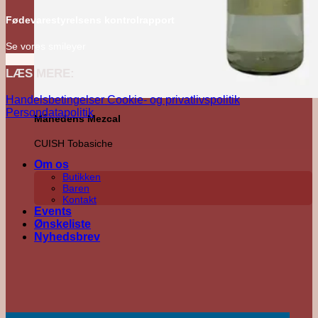
Fødevarestyrelsens kontrolrapport
Se vores smileyer
LÆS MERE:
Handelsbetingelser
Cookie- og privatlivspolitik
Persondatapolitik
Månedens Mezcal
CUISH Tobasiche
Om os
Butikken
Baren
Kontakt
Events
Ønskeliste
Nyhedsbrev