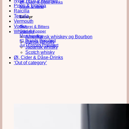
Nytår i Force Majeure
Øl, Cider & Dåse Drinks
Pisco & Grappa
Mixer & Vand
Raicilla
Tequila
Udstyr
Vermouth
Vodka
Bargrej & Bitters
Glas & Kopper
Whisk(e)y
Merchandise
Amerikansk whiskey og Bourbon
#1 Brands
Dansk Whisky
Jul i Forcen
Japansk whisky
Scotch whisky
Øl, Cider & Dåse-Drinks
‘Out of category’