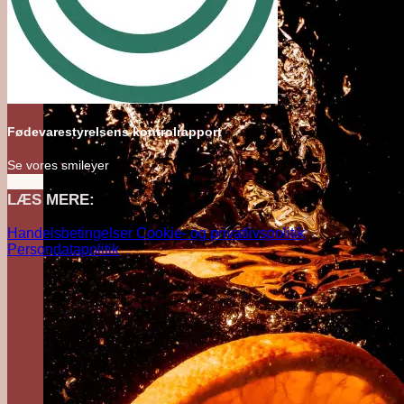
Fødevarestyrelsens kontrolrapport
Se vores smileyer
LÆS MERE:
Handelsbetingelser
Cookie- og privatlivspolitik
Persondatapolitik