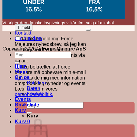
Vi følger den danske lovgivnings vilkår ifm. salg af alkohol.
M
Kontakt
V
Om butikken
Ja tak, tilmeld mig Force
Majeures nyhedsbrev, så jeg kan
Copyright 2026 ©
Force Majeure ApS
modtage informationer om
Søg
nyheder, produkter og events via
efter:
email.
Hjem
Jeg bekræfter, at Force
Shop
Majeure må opbevare min e-mail
Om os
og kontakte mig med information
Butikken
om produkter, nyheder og events.
Baren
Læs mere om vores
Kontakt
persondatapolitik.
Events
Søg
Ønskeliste
efter:
Kurv
Kurv
Kurv
0