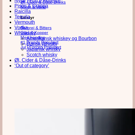
Nytår i Force Majeure
Øl, Cider & Dåse Drinks
Pisco & Grappa
Mixer & Vand
Raicilla
Tequila
Udstyr
Vermouth
Vodka
Bargrej & Bitters
Glas & Kopper
Whisk(e)y
Merchandise
Amerikansk whiskey og Bourbon
#1 Brands
Dansk Whisky
Jul i Forcen
Japansk whisky
Scotch whisky
Øl, Cider & Dåse-Drinks
‘Out of category’