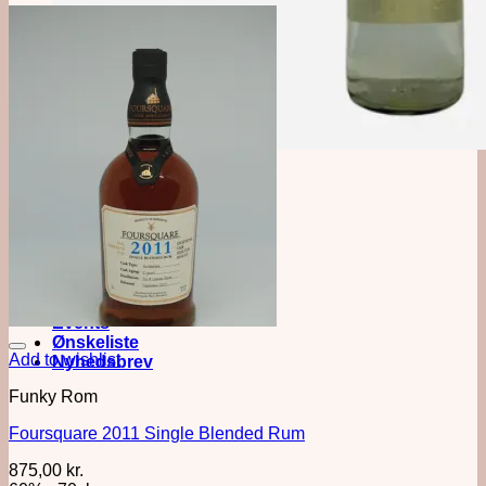
Månedens Mezcal
CUISH Tobasiche
Om os
Butikken
Baren
Kontakt
Events
Ønskeliste
Add to wishlist
Nyhedsbrev
Funky Rom
Foursquare 2011 Single Blended Rum
875,00
kr.