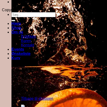
Om butikken
Copyright 2026 ©
Force Majeure ApS
Søg
efter:
Hjem
Shop
Om os
Butikken
Baren
Kontakt
Events
Ønskeliste
Kurv
Kurv
Ingen varer i kurven.
Tilbage til shoppen