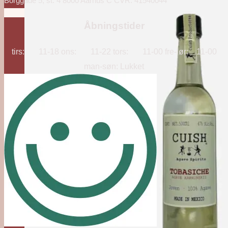
Borggade 5, st. 4 8000 Aarhus C CVR: 41540044
Åbningstider
tirs: 11-18 ons: 11-22 tors: 11-00 fre-lør: 11-00
man-søn: Lukket