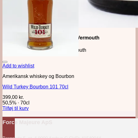
Månedens Vermouth
Vertmouth
Add to wishlist
Amerikansk whiskey og Bourbon
Wild Turkey Bourbon 101 70cl
399,00
kr.
50,5%
·
70cl
Tilføj til kurv
Force Majeure ApS