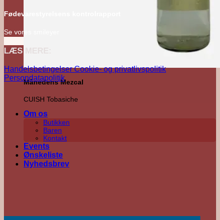
Fødevarestyrelsens kontrolrapport
Se vores smileyer
LÆS MERE:
Handelsbetingelser
Cookie- og privatlivspolitik
Persondatapolitik
Månedens Mezcal
CUISH Tobasiche
Om os
Butikken
Baren
Kontakt
Events
Ønskeliste
Nyhedsbrev