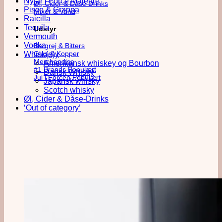
Nytår i Force Majeure
Øl, Cider & Dåse Drinks
Pisco & Grappa
Mixer & Vand
Raicilla
Tequila
Udstyr
Vermouth
Vodka
Bargrej & Bitters
Glas & Kopper
Whisk(e)y
Merchandise
Amerikansk whiskey og Bourbon
#1 Brands
Dansk Whisky
Jul i Forcen
Japansk whisky
Scotch whisky
Øl, Cider & Dåse-Drinks
‘Out of category’