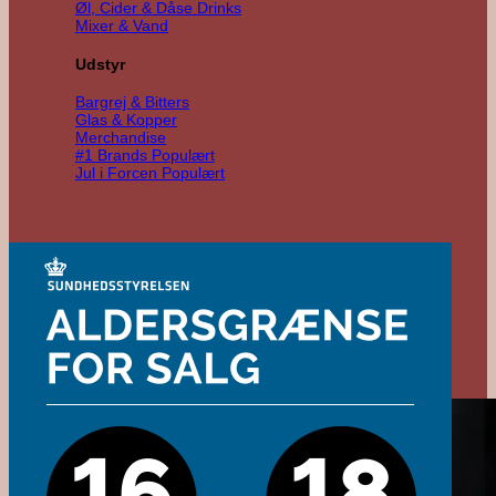
Øl, Cider & Dåse Drinks
Mixer & Vand
Udstyr
Bargrej & Bitters
Glas & Kopper
Merchandise
#1 Brands
Jul i Forcen