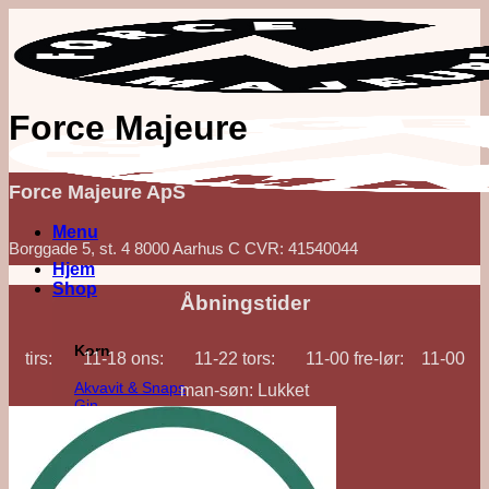
Fortsæt
til
indhold
Force Majeure
Force Majeure ApS
Menu
Borggade 5, st. 4 8000 Aarhus C CVR: 41540044
Hjem
Shop
Åbningstider
Korn
tirs: 11-18 ons: 11-22 tors: 11-00 fre-lør: 11-00
Akvavit & Snaps
man-søn: Lukket
Gin
Vodka
Whisk(e)y
'Out of Category'