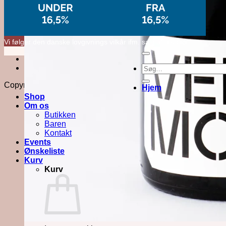
Vi følger den danske lovgivnings vilkår ifm. salg af alkohol.
Kontakt
Søg
Om butikken
efter:
Copyright 2026 ©
Force Majeure ApS
Hjem
Shop
Om os
Butikken
Baren
Kontakt
Events
Ønskeliste
Kurv
Kurv