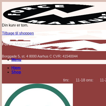
Fortsæt
til
indhold
Din kurv er tom.
Tilbage til shoppen
Force Majeure ApS
Borggade 5, st. 4 8000 Aarhus C CVR: 41540044
Menu
Hjem
Shop
tirs: 11-18 ons: 11-22
Korn
Akvavit & Snaps
Gin
Vodka
Whisk(e)y