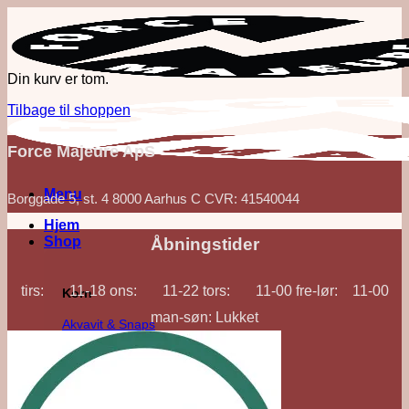
Fortsæt
til
indhold
Din kurv er tom.
Tilbage til shoppen
Force Majeure ApS
Menu
Borggade 5, st. 4 8000 Aarhus C CVR: 41540044
Hjem
Shop
Åbningstider
tirs: 11-18 ons: 11-22 tors: 11-00 fre-lør: 11-00
Korn
man-søn: Lukket
Akvavit & Snaps
Gin
Vodka
Whisk(e)y
'Out of Category'