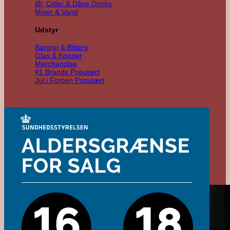
Øl, Cider & Dåse Drinks
Mixer & Vand
Udstyr
Bargrej & Bitters
Glas & Kopper
Merchandise
#1 Brands
Jul i Forcen