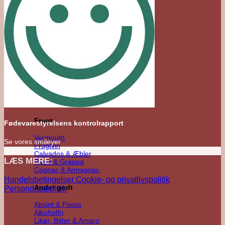
Agave
Mezcal
Tequila
Raicilla
Andet Agave
Sukkerrør
Alle Rom
Sød Rom
Tør Rom
Funky Rom
Frugt
Fødevarestyrelsens kontrolrapport
Vermouth
Se vores smileyer
Frugtvin
Calvados & Æbler
LÆS MERE:
Pisco & Grappa
Cognac & Armagnac
Handelsbetingelser
Cookie- og privatlivspolitik
Andet godt
Persondatapolitik
Absint & Pastis
Alkoholfri
Likør, Bitter & Amaro