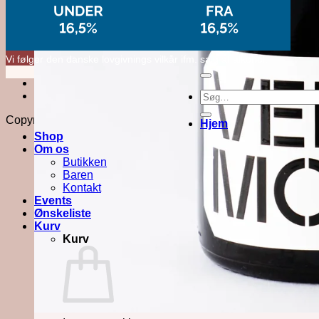
Vi følger den danske lovgivnings vilkår ifm. salg af alkohol.
Kontakt
Søg
Om butikken
efter:
Copyright 2026 ©
Force Majeure ApS
Hjem
Shop
Om os
Butikken
Baren
Kontakt
Events
Ønskeliste
Kurv
Kurv