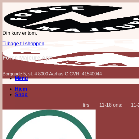
Fortsæt
til
indhold
Din kurv er tom.
Tilbage til shoppen
Force Majeure ApS
Borggade 5, st. 4 8000 Aarhus C CVR: 41540044
Menu
Hjem
Shop
tirs: 11-18 ons: 11-22
Korn
Akvavit & Snaps
Gin
Vodka
Whisk(e)y