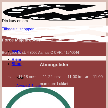
Fortsæt
til
indhold
Din kurv er tom.
Tilbage til shoppen
Force Majeure ApS
Menu
Borggade 5, st. 4 8000 Aarhus C CVR: 41540044
Hjem
Shop
Åbningstider
tirs: 11-18 ons: 11-22 tors: 11-00 fre-lør: 11-00
Korn
man-søn: Lukket
Akvavit & Snaps
Gin
Vodka
Whisk(e)y
'Out of Category'