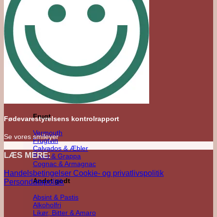
Agave
Mezcal
Tequila
Raicilla
Andet Agave
Sukkerrør
Alle Rom
Sød Rom
Tør Rom
Funky Rom
Frugt
Fødevarestyrelsens kontrolrapport
Vermouth
Se vores smileyer
Frugtvin
Calvados & Æbler
LÆS MERE:
Pisco & Grappa
Cognac & Armagnac
Handelsbetingelser
Cookie- og privatlivspolitik
Andet godt
Persondatapolitik
Absint & Pastis
Alkoholfri
Likør, Bitter & Amaro