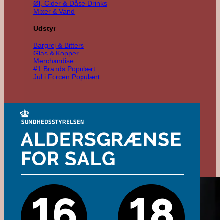
Øl, Cider & Dåse Drinks
Mixer & Vand
Udstyr
Bargrej & Bitters
Glas & Kopper
Merchandise
#1 Brands
Jul i Forcen