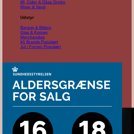
Øl, Cider & Dåse Drinks
Mixer & Vand
Udstyr
Bargrej & Bitters
Glas & Kopper
Merchandise
#1 Brands
Jul i Forcen