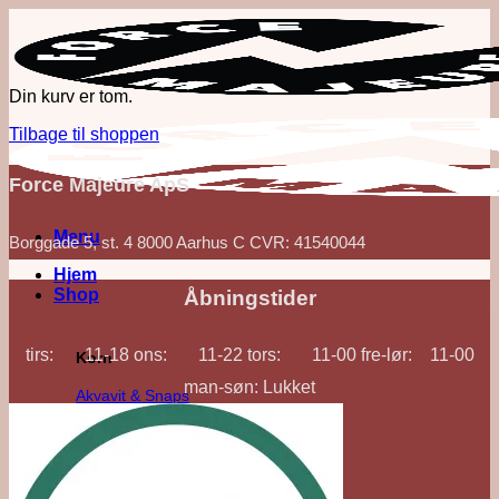
Fortsæt
til
indhold
Din kurv er tom.
Tilbage til shoppen
Force Majeure ApS
Menu
Borggade 5, st. 4 8000 Aarhus C CVR: 41540044
Hjem
Shop
Åbningstider
tirs: 11-18 ons: 11-22 tors: 11-00 fre-lør: 11-00
Korn
man-søn: Lukket
Akvavit & Snaps
Gin
Vodka
Whisk(e)y
'Out of Category'