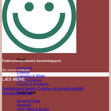
Agave
Mezcal
Tequila
Raicilla
Andet Agave
Sukkerrør
Alle Rom
Sød Rom
Tør Rom
Funky Rom
Frugt
Fødevarestyrelsens kontrolrapport
Vermouth
Se vores smileyer
Frugtvin
Calvados & Æbler
LÆS MERE:
Pisco & Grappa
Cognac & Armagnac
Handelsbetingelser
Cookie- og privatlivspolitik
Andet godt
Persondatapolitik
Absint & Pastis
Alkoholfri
Likør, Bitter & Amaro