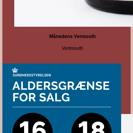
Månedens Vermouth
Vertmouth