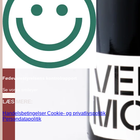
Fødevarestyrelsens kontrolrapport
Se vores smileyer
LÆS MERE:
Handelsbetingelser
Cookie- og privatlivspolitik
Persondatapolitik