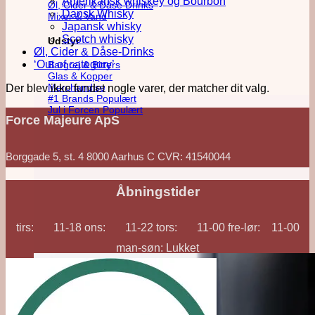
Amerikansk whiskey og Bourbon
Øl, Cider & Dåse Drinks
Dansk Whisky
Mixer & Vand
Japansk whisky
Scotch whisky
Udstyr
Øl, Cider & Dåse-Drinks
‘Out of category’
Bargrej & Bitters
Glas & Kopper
Merchandise
Der blev ikke fundet nogle varer, der matcher dit valg.
#1 Brands
Jul i Forcen
Force Majeure ApS
Borggade 5, st. 4 8000 Aarhus C CVR: 41540044
Åbningstider
tirs: 11-18 ons: 11-22 tors: 11-00 fre-lør: 11-00
man-søn: Lukket